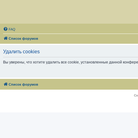
FAQ
Список форумов
Удалить cookies
Вы уверены, что хотите удалить все cookie, установленные данной конфер
Список форумов
Со