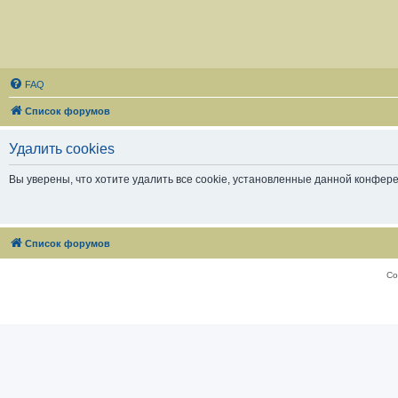
FAQ
Список форумов
Удалить cookies
Вы уверены, что хотите удалить все cookie, установленные данной конфер
Список форумов
Со