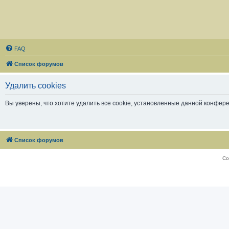
FAQ
Список форумов
Удалить cookies
Вы уверены, что хотите удалить все cookie, установленные данной конфер
Список форумов
Со