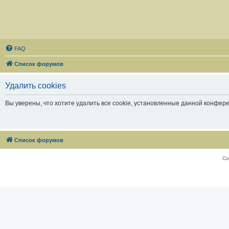
FAQ
Список форумов
Удалить cookies
Вы уверены, что хотите удалить все cookie, установленные данной конфер
Список форумов
Со