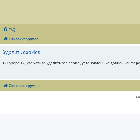
FAQ
Список форумов
Удалить cookies
Вы уверены, что хотите удалить все cookie, установленные данной конфер
Список форумов
Со