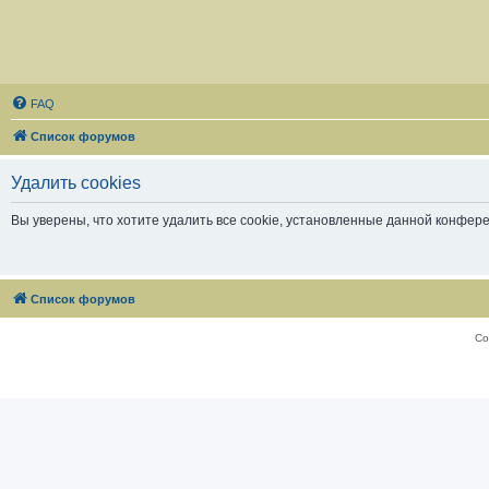
FAQ
Список форумов
Удалить cookies
Вы уверены, что хотите удалить все cookie, установленные данной конфер
Список форумов
Со