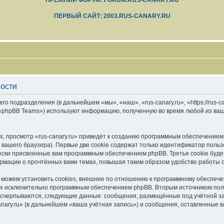
ПРЕЖНИЙ ФОРУМ: FORUM.RUS-CANARY.RU
ПЕРВЫЙ САЙТ: 2003.RUS-CANARY.RU
ности
его подразделения (в дальнейшем «мы», «наш», «rus-canary.ru», «https://rus-
 «phpBB Teams») используют информацию, полученную во время любой из ваш
, просмотр «rus-canary.ru» приведёт к созданию программным обеспечением
вашего браузера). Первые две cookie содержат только идентификатор польз
чески присвоенные вам программным обеспечением phpBB. Третья cookie буд
формации о прочтённых вами темах, повышая таким образом удобство работы 
 можем установить cookies, внешние по отношению к программному обеспечен
ных исключительно программным обеспечением phpBB. Вторым источником по
 исчерпываются, следующие данные: сообщения, размещённые под учётной з
anary.ru» (в дальнейшем «ваша учётная запись») и сообщения, оставленные 