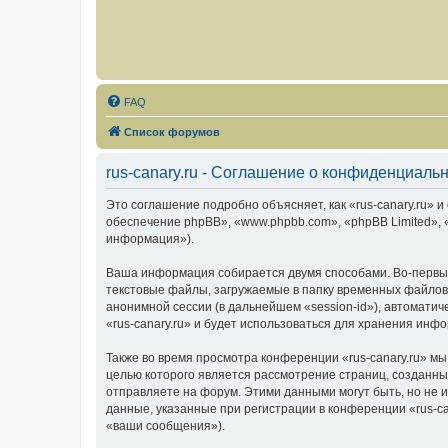
FAQ
Список форумов
rus-canary.ru - Соглашение о конфиденциаль
Это соглашение подробно объясняет, как «rus-canary.ru» и 
обеспечение phpBB», «www.phpbb.com», «phpBB Limited»,
информация»).
Ваша информация собирается двумя способами. Во-первых
текстовые файлы, загружаемые в папку временных файлов 
анонимной сессии (в дальнейшем «session-id»), автомати
«rus-canary.ru» и будет использоваться для хранения ин
Также во время просмотра конференции «rus-canary.ru» мы
целью которого является рассмотрение страниц, создан
отправляете на форум. Этими данными могут быть, но не
данные, указанные при регистрации в конференции «rus-c
«ваши сообщения»).