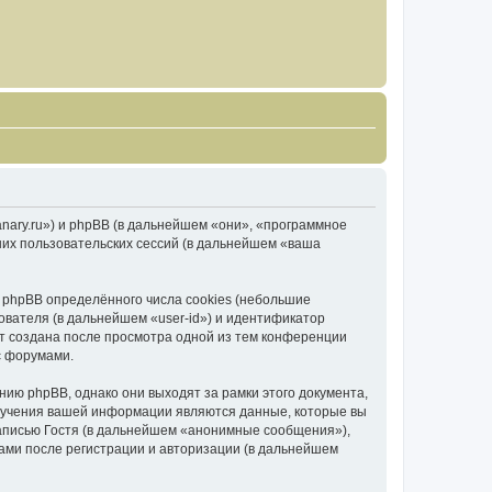
canary.ru») и phpBB (в дальнейшем «они», «программное
их пользовательских сессий (в дальнейшем «ваша
 phpBB определённого числа cookies (небольшие
ователя (в дальнейшем «user-id») и идентификатор
ет создана после просмотра одной из тем конференции
с форумами.
ию phpBB, однако они выходят за рамки этого документа,
лучения вашей информации являются данные, которые вы
аписью Гостя (в дальнейшем «анонимные сообщения»),
вами после регистрации и авторизации (в дальнейшем