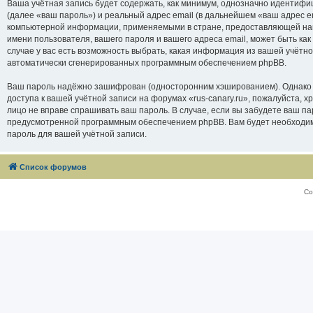
Ваша учётная запись будет содержать, как минимум, однозначно идентифи
(далее «ваш пароль») и реальный адрес email (в дальнейшем «ваш адрес e
компьютерной информации, применяемыми в стране, предоставляющей нам 
имени пользователя, вашего пароля и вашего адреса email, может быть как
случае у вас есть возможность выбрать, какая информация из вашей учётно
автоматически сгенерированных программным обеспечением phpBB.
Ваш пароль надёжно зашифрован (односторонним хэшированием). Однако не
доступа к вашей учётной записи на форумах «rus-canary.ru», пожалуйста, хра
лицо не вправе спрашивать ваш пароль. В случае, если вы забудете ваш п
предусмотренной программным обеспечением phpBB. Вам будет необходимо
пароль для вашей учётной записи.
Список форумов
Со