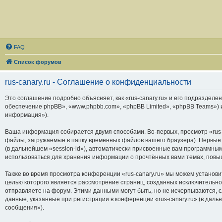
FAQ
Список форумов
rus-canary.ru - Соглашение о конфиденциальности
Это соглашение подробно объясняет, как «rus-canary.ru» и его подразделени
обеспечение phpBB», «www.phpbb.com», «phpBB Limited», «phpBB Teams»)
информация»).
Ваша информация собирается двумя способами. Во-первых, просмотр «rus-
файлы, загружаемые в папку временных файлов вашего браузера). Первые 
(в дальнейшем «session-id»), автоматически присвоенные вам программным
использоваться для хранения информации о прочтённых вами темах, повы
Также во время просмотра конференции «rus-canary.ru» мы можем установи
целью которого является рассмотрение страниц, созданных исключитель
отправляете на форум. Этими данными могут быть, но не исчерпываются,
данные, указанные при регистрации в конференции «rus-canary.ru» (в дал
сообщения»).