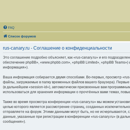
FAQ
Список форумов
rus-canary.ru - Соглашение о конфиденциальности
Это соглашение подробно объясняет, как «rus-canary.ru» и его подразделени
обеспечение phpBB», «www.phpbb.com», «phpBB Limited», «phpBB Teams»)
информация»).
Ваша информация собирается двумя способами. Во-первых, просмотр «rus-
файлы, загружаемые в папку временных файлов вашего браузера). Первые 
(в дальнейшем «session-id»), автоматически присвоенные вам программным
использоваться для хранения информации о прочтённых вами темах, повы
Также во время просмотра конференции «rus-canary.ru» мы можем установи
целью которого является рассмотрение страниц, созданных исключитель
отправляете на форум. Этими данными могут быть, но не исчерпываются,
данные, указанные при регистрации в конференции «rus-canary.ru» (в дал
сообщения»).