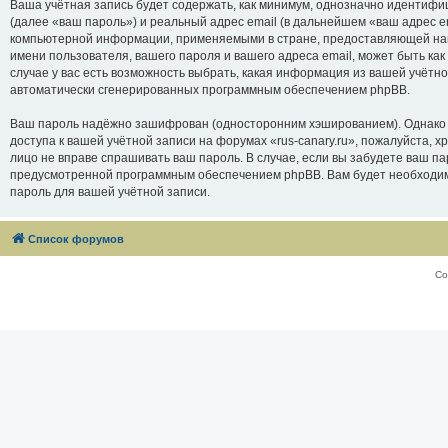
Ваша учётная запись будет содержать, как минимум, однозначно идентифи
(далее «ваш пароль») и реальный адрес email (в дальнейшем «ваш адрес e
компьютерной информации, применяемыми в стране, предоставляющей нам 
имени пользователя, вашего пароля и вашего адреса email, может быть как
случае у вас есть возможность выбрать, какая информация из вашей учётно
автоматически сгенерированных программным обеспечением phpBB.
Ваш пароль надёжно зашифрован (односторонним хэшированием). Однако не
доступа к вашей учётной записи на форумах «rus-canary.ru», пожалуйста, хра
лицо не вправе спрашивать ваш пароль. В случае, если вы забудете ваш п
предусмотренной программным обеспечением phpBB. Вам будет необходимо
пароль для вашей учётной записи.
Список форумов
Со