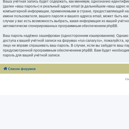
Ваша учётная запись будет содержать, как минимум, однозначно идентифи
(далее «ваш пароль») и реальный адрес email (в дальнейшем «ваш адрес e
компьютерной информации, применяемыми в стране, предоставляющей нам 
имени пользователя, вашего пароля и вашего адреса email, может быть как
случае у вас есть возможность выбрать, какая информация из вашей учётно
автоматически сгенерированных программным обеспечением phpBB.
Ваш пароль надёжно зашифрован (односторонним хэшированием). Однако не
доступа к вашей учётной записи на форумах «rus-canary.ru», пожалуйста, хра
лицо не вправе спрашивать ваш пароль. В случае, если вы забудете ваш п
предусмотренной программным обеспечением phpBB. Вам будет необходимо
пароль для вашей учётной записи.
Список форумов
Со