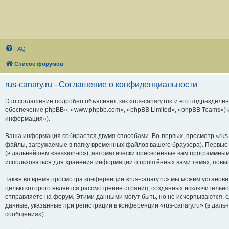
FAQ
Список форумов
rus-canary.ru - Соглашение о конфиденциальности
Это соглашение подробно объясняет, как «rus-canary.ru» и его подразделени
обеспечение phpBB», «www.phpbb.com», «phpBB Limited», «phpBB Teams»)
информация»).
Ваша информация собирается двумя способами. Во-первых, просмотр «rus-
файлы, загружаемые в папку временных файлов вашего браузера). Первые 
(в дальнейшем «session-id»), автоматически присвоенные вам программным
использоваться для хранения информации о прочтённых вами темах, повы
Также во время просмотра конференции «rus-canary.ru» мы можем установи
целью которого является рассмотрение страниц, созданных исключитель
отправляете на форум. Этими данными могут быть, но не исчерпываются,
данные, указанные при регистрации в конференции «rus-canary.ru» (в дал
сообщения»).