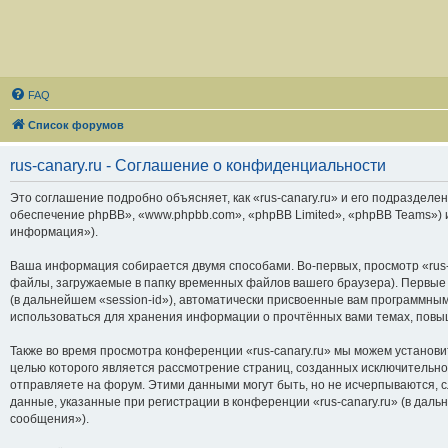
FAQ
Список форумов
rus-canary.ru - Соглашение о конфиденциальности
Это соглашение подробно объясняет, как «rus-canary.ru» и его подразделени
обеспечение phpBB», «www.phpbb.com», «phpBB Limited», «phpBB Teams»)
информация»).
Ваша информация собирается двумя способами. Во-первых, просмотр «rus-
файлы, загружаемые в папку временных файлов вашего браузера). Первые 
(в дальнейшем «session-id»), автоматически присвоенные вам программным
использоваться для хранения информации о прочтённых вами темах, повы
Также во время просмотра конференции «rus-canary.ru» мы можем установи
целью которого является рассмотрение страниц, созданных исключитель
отправляете на форум. Этими данными могут быть, но не исчерпываются,
данные, указанные при регистрации в конференции «rus-canary.ru» (в дал
сообщения»).