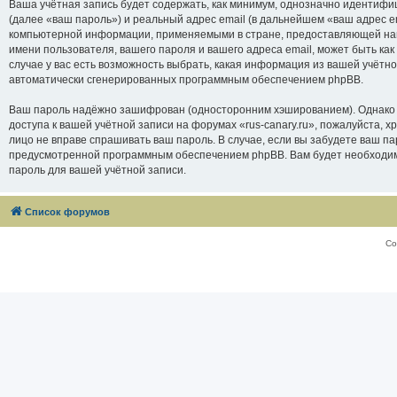
Ваша учётная запись будет содержать, как минимум, однозначно идентифи
(далее «ваш пароль») и реальный адрес email (в дальнейшем «ваш адрес e
компьютерной информации, применяемыми в стране, предоставляющей нам 
имени пользователя, вашего пароля и вашего адреса email, может быть как
случае у вас есть возможность выбрать, какая информация из вашей учётно
автоматически сгенерированных программным обеспечением phpBB.
Ваш пароль надёжно зашифрован (односторонним хэшированием). Однако не
доступа к вашей учётной записи на форумах «rus-canary.ru», пожалуйста, хра
лицо не вправе спрашивать ваш пароль. В случае, если вы забудете ваш п
предусмотренной программным обеспечением phpBB. Вам будет необходимо
пароль для вашей учётной записи.
Список форумов
Со