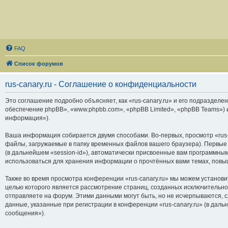
FAQ
Список форумов
rus-canary.ru - Соглашение о конфиденциальности
Это соглашение подробно объясняет, как «rus-canary.ru» и его подразделени
обеспечение phpBB», «www.phpbb.com», «phpBB Limited», «phpBB Teams»)
информация»).
Ваша информация собирается двумя способами. Во-первых, просмотр «rus-
файлы, загружаемые в папку временных файлов вашего браузера). Первые 
(в дальнейшем «session-id»), автоматически присвоенные вам программным
использоваться для хранения информации о прочтённых вами темах, повы
Также во время просмотра конференции «rus-canary.ru» мы можем установи
целью которого является рассмотрение страниц, созданных исключитель
отправляете на форум. Этими данными могут быть, но не исчерпываются,
данные, указанные при регистрации в конференции «rus-canary.ru» (в дал
сообщения»).