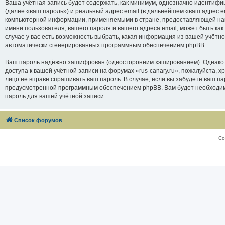
Ваша учётная запись будет содержать, как минимум, однозначно идентифи
(далее «ваш пароль») и реальный адрес email (в дальнейшем «ваш адрес e
компьютерной информации, применяемыми в стране, предоставляющей нам 
имени пользователя, вашего пароля и вашего адреса email, может быть как
случае у вас есть возможность выбрать, какая информация из вашей учётно
автоматически сгенерированных программным обеспечением phpBB.
Ваш пароль надёжно зашифрован (односторонним хэшированием). Однако не
доступа к вашей учётной записи на форумах «rus-canary.ru», пожалуйста, хра
лицо не вправе спрашивать ваш пароль. В случае, если вы забудете ваш п
предусмотренной программным обеспечением phpBB. Вам будет необходимо
пароль для вашей учётной записи.
Список форумов
Со