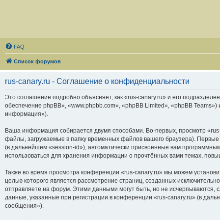
FAQ
Список форумов
rus-canary.ru - Соглашение о конфиденциальности
Это соглашение подробно объясняет, как «rus-canary.ru» и его подразделени
обеспечение phpBB», «www.phpbb.com», «phpBB Limited», «phpBB Teams»)
информация»).
Ваша информация собирается двумя способами. Во-первых, просмотр «rus-
файлы, загружаемые в папку временных файлов вашего браузера). Первые 
(в дальнейшем «session-id»), автоматически присвоенные вам программным
использоваться для хранения информации о прочтённых вами темах, повы
Также во время просмотра конференции «rus-canary.ru» мы можем установи
целью которого является рассмотрение страниц, созданных исключитель
отправляете на форум. Этими данными могут быть, но не исчерпываются,
данные, указанные при регистрации в конференции «rus-canary.ru» (в дал
сообщения»).