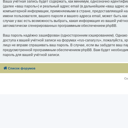
Ваша учётная запись будет содержать, как минимум, однозначно идентифи
(далее «ваш пароль») и реальный адрес email (в дальнейшем «ваш адрес e
компьютерной информации, применяемыми в стране, предоставляющей нам 
имени пользователя, вашего пароля и вашего адреса email, может быть как
случае у вас есть возможность выбрать, какая информация из вашей учётно
автоматически сгенерированных программным обеспечением phpBB.
Ваш пароль надёжно зашифрован (односторонним хэшированием). Однако не
доступа к вашей учётной записи на форумах «rus-canary.ru», пожалуйста, хра
лицо не вправе спрашивать ваш пароль. В случае, если вы забудете ваш п
предусмотренной программным обеспечением phpBB. Вам будет необходимо
пароль для вашей учётной записи.
Список форумов
Со