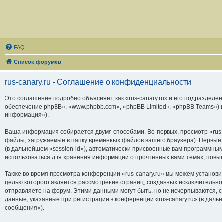
FAQ
Список форумов
rus-canary.ru - Соглашение о конфиденциальности
Это соглашение подробно объясняет, как «rus-canary.ru» и его подразделени
обеспечение phpBB», «www.phpbb.com», «phpBB Limited», «phpBB Teams»)
информация»).
Ваша информация собирается двумя способами. Во-первых, просмотр «rus-
файлы, загружаемые в папку временных файлов вашего браузера). Первые 
(в дальнейшем «session-id»), автоматически присвоенные вам программным
использоваться для хранения информации о прочтённых вами темах, повы
Также во время просмотра конференции «rus-canary.ru» мы можем установи
целью которого является рассмотрение страниц, созданных исключитель
отправляете на форум. Этими данными могут быть, но не исчерпываются,
данные, указанные при регистрации в конференции «rus-canary.ru» (в дал
сообщения»).