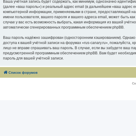
Ваша учётная запись будет содержать, как минимум, однозначно идентифи
(далее «ваш пароль») и реальный адрес email (в дальнейшем «ваш адрес e
компьютерной информации, применяемыми в стране, предоставляющей нам 
имени пользователя, вашего пароля и вашего адреса email, может быть как
случае у вас есть возможность выбрать, какая информация из вашей учётно
автоматически сгенерированных программным обеспечением phpBB.
Ваш пароль надёжно зашифрован (односторонним хэшированием). Однако не
доступа к вашей учётной записи на форумах «rus-canary.ru», пожалуйста, хра
лицо не вправе спрашивать ваш пароль. В случае, если вы забудете ваш п
предусмотренной программным обеспечением phpBB. Вам будет необходимо
пароль для вашей учётной записи.
Список форумов
Со