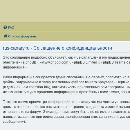
FAQ
Список форумов
rus-canary.ru - Соглашение о конфиденциальности
Это соглашение подробно объясняет, как «rus-canary.ru» и его подразделени
обеспечение phpBB», «www.phpbb.com», «phpBB Limited», «phpBB Teams»)
информация»).
Ваша информация собирается двумя способами. Во-первых, просмотр «rus-
файлы, загружаемые в папку временных файлов вашего браузера). Первые 
(в дальнейшем «session-id»), автоматически присвоенные вам программным
использоваться для хранения информации о прочтённых вами темах, повы
Также во время просмотра конференции «rus-canary.ru» мы можем установи
целью которого является рассмотрение страниц, созданных исключитель
отправляете на форум. Этими данными могут быть, но не исчерпываются,
данные, указанные при регистрации в конференции «rus-canary.ru» (в дал
сообщения»).