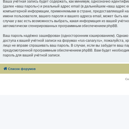
Ваша учётная запись будет содержать, как минимум, однозначно идентифи
(далее «ваш пароль») и реальный адрес email (в дальнейшем «ваш адрес e
компьютерной информации, применяемыми в стране, предоставляющей нам 
имени пользователя, вашего пароля и вашего адреса email, может быть как
случае у вас есть возможность выбрать, какая информация из вашей учётно
автоматически сгенерированных программным обеспечением phpBB.
Ваш пароль надёжно зашифрован (односторонним хэшированием). Однако не
доступа к вашей учётной записи на форумах «rus-canary.ru», пожалуйста, хра
лицо не вправе спрашивать ваш пароль. В случае, если вы забудете ваш п
предусмотренной программным обеспечением phpBB. Вам будет необходимо
пароль для вашей учётной записи.
Список форумов
Со