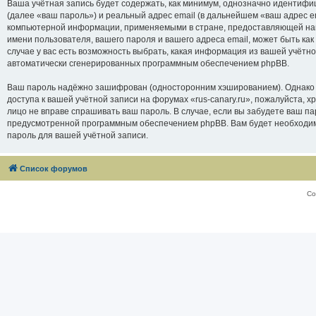
Ваша учётная запись будет содержать, как минимум, однозначно идентифи
(далее «ваш пароль») и реальный адрес email (в дальнейшем «ваш адрес e
компьютерной информации, применяемыми в стране, предоставляющей нам 
имени пользователя, вашего пароля и вашего адреса email, может быть как
случае у вас есть возможность выбрать, какая информация из вашей учётно
автоматически сгенерированных программным обеспечением phpBB.
Ваш пароль надёжно зашифрован (односторонним хэшированием). Однако не
доступа к вашей учётной записи на форумах «rus-canary.ru», пожалуйста, хра
лицо не вправе спрашивать ваш пароль. В случае, если вы забудете ваш п
предусмотренной программным обеспечением phpBB. Вам будет необходимо
пароль для вашей учётной записи.
Список форумов
Со