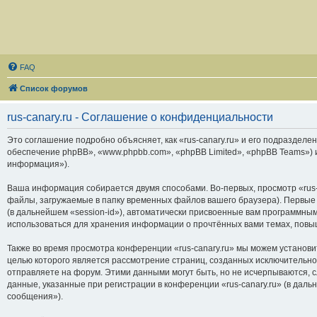
FAQ
Список форумов
rus-canary.ru - Соглашение о конфиденциальности
Это соглашение подробно объясняет, как «rus-canary.ru» и его подразделени
обеспечение phpBB», «www.phpbb.com», «phpBB Limited», «phpBB Teams»)
информация»).
Ваша информация собирается двумя способами. Во-первых, просмотр «rus-
файлы, загружаемые в папку временных файлов вашего браузера). Первые 
(в дальнейшем «session-id»), автоматически присвоенные вам программным
использоваться для хранения информации о прочтённых вами темах, повы
Также во время просмотра конференции «rus-canary.ru» мы можем установи
целью которого является рассмотрение страниц, созданных исключитель
отправляете на форум. Этими данными могут быть, но не исчерпываются,
данные, указанные при регистрации в конференции «rus-canary.ru» (в дал
сообщения»).