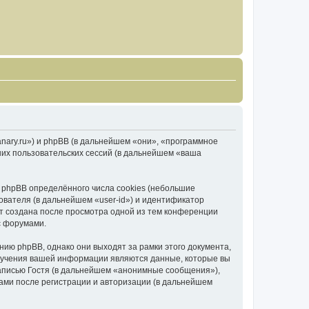
canary.ru») и phpBB (в дальнейшем «они», «программное
их пользовательских сессий (в дальнейшем «ваша
 phpBB определённого числа cookies (небольшие
ователя (в дальнейшем «user-id») и идентификатор
ет создана после просмотра одной из тем конференции
с форумами.
ию phpBB, однако они выходят за рамки этого документа,
лучения вашей информации являются данные, которые вы
аписью Гостя (в дальнейшем «анонимные сообщения»),
вами после регистрации и авторизации (в дальнейшем