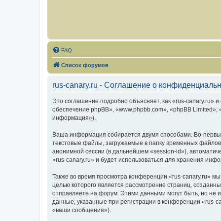
FAQ
Список форумов
rus-canary.ru - Соглашение о конфиденциаль
Это соглашение подробно объясняет, как «rus-canary.ru» и 
обеспечение phpBB», «www.phpbb.com», «phpBB Limited»,
информация»).
Ваша информация собирается двумя способами. Во-первых
текстовые файлы, загружаемые в папку временных файлов 
анонимной сессии (в дальнейшем «session-id»), автомати
«rus-canary.ru» и будет использоваться для хранения ин
Также во время просмотра конференции «rus-canary.ru» мы
целью которого является рассмотрение страниц, создан
отправляете на форум. Этими данными могут быть, но не
данные, указанные при регистрации в конференции «rus-c
«ваши сообщения»).