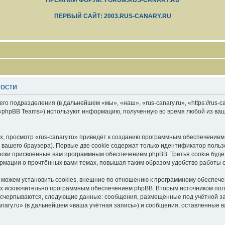
ПРЕЖНИЙ ФОРУМ: FORUM.RUS-CANARY.RU
ПЕРВЫЙ САЙТ: 2003.RUS-CANARY.RU
ности
его подразделения (в дальнейшем «мы», «наш», «rus-canary.ru», «https://rus-
 «phpBB Teams») используют информацию, полученную во время любой из ваш
, просмотр «rus-canary.ru» приведёт к созданию программным обеспечением
вашего браузера). Первые две cookie содержат только идентификатор польз
чески присвоенные вам программным обеспечением phpBB. Третья cookie буд
формации о прочтённых вами темах, повышая таким образом удобство работы 
 можем установить cookies, внешние по отношению к программному обеспечен
ных исключительно программным обеспечением phpBB. Вторым источником по
 исчерпываются, следующие данные: сообщения, размещённые под учётной з
anary.ru» (в дальнейшем «ваша учётная запись») и сообщения, оставленные 