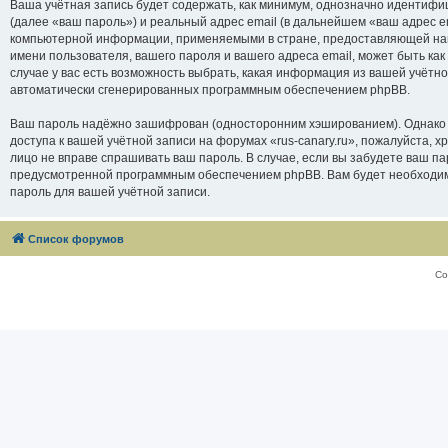
Ваша учётная запись будет содержать, как минимум, однозначно идентифи
(далее «ваш пароль») и реальный адрес email (в дальнейшем «ваш адрес e
компьютерной информации, применяемыми в стране, предоставляющей нам 
имени пользователя, вашего пароля и вашего адреса email, может быть как
случае у вас есть возможность выбрать, какая информация из вашей учётно
автоматически сгенерированных программным обеспечением phpBB.
Ваш пароль надёжно зашифрован (односторонним хэшированием). Однако не
доступа к вашей учётной записи на форумах «rus-canary.ru», пожалуйста, хра
лицо не вправе спрашивать ваш пароль. В случае, если вы забудете ваш п
предусмотренной программным обеспечением phpBB. Вам будет необходимо
пароль для вашей учётной записи.
Список форумов
Со