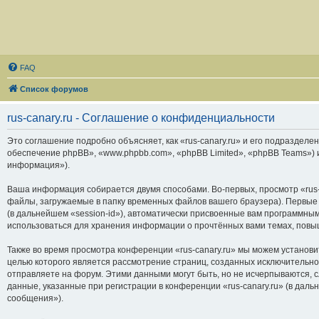
FAQ
Список форумов
rus-canary.ru - Соглашение о конфиденциальности
Это соглашение подробно объясняет, как «rus-canary.ru» и его подразделени
обеспечение phpBB», «www.phpbb.com», «phpBB Limited», «phpBB Teams»)
информация»).
Ваша информация собирается двумя способами. Во-первых, просмотр «rus-
файлы, загружаемые в папку временных файлов вашего браузера). Первые 
(в дальнейшем «session-id»), автоматически присвоенные вам программным
использоваться для хранения информации о прочтённых вами темах, повы
Также во время просмотра конференции «rus-canary.ru» мы можем установи
целью которого является рассмотрение страниц, созданных исключитель
отправляете на форум. Этими данными могут быть, но не исчерпываются,
данные, указанные при регистрации в конференции «rus-canary.ru» (в дал
сообщения»).