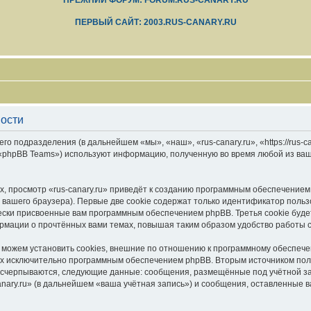
ПРЕЖНИЙ ФОРУМ: FORUM.RUS-CANARY.RU
ПЕРВЫЙ САЙТ: 2003.RUS-CANARY.RU
ности
его подразделения (в дальнейшем «мы», «наш», «rus-canary.ru», «https://rus-
 «phpBB Teams») используют информацию, полученную во время любой из ваш
, просмотр «rus-canary.ru» приведёт к созданию программным обеспечением
вашего браузера). Первые две cookie содержат только идентификатор польз
чески присвоенные вам программным обеспечением phpBB. Третья cookie буд
формации о прочтённых вами темах, повышая таким образом удобство работы 
 можем установить cookies, внешние по отношению к программному обеспечен
ных исключительно программным обеспечением phpBB. Вторым источником по
 исчерпываются, следующие данные: сообщения, размещённые под учётной з
anary.ru» (в дальнейшем «ваша учётная запись») и сообщения, оставленные 