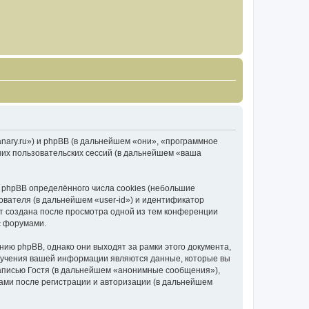
canary.ru») и phpBB (в дальнейшем «они», «программное
их пользовательских сессий (в дальнейшем «ваша
 phpBB определённого числа cookies (небольшие
ователя (в дальнейшем «user-id») и идентификатор
ет создана после просмотра одной из тем конференции
с форумами.
ию phpBB, однако они выходят за рамки этого документа,
лучения вашей информации являются данные, которые вы
аписью Гостя (в дальнейшем «анонимные сообщения»),
вами после регистрации и авторизации (в дальнейшем