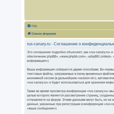
FAQ
Список форумов
rus-canary.ru - Соглашение о конфиденциаль
Это соглашение подробно объясняет, как «rus-canary.ru» и 
обеспечение phpBB», «www.phpbb.com», «phpBB Limited»,
информация»).
Ваша информация собирается двумя способами. Во-первых
текстовые файлы, загружаемые в папку временных файлов 
анонимной сессии (в дальнейшем «session-id»), автомати
«rus-canary.ru» и будет использоваться для хранения ин
Также во время просмотра конференции «rus-canary.ru» мы
целью которого является рассмотрение страниц, создан
отправляете на форум. Этими данными могут быть, но не
данные, указанные при регистрации в конференции «rus-c
«ваши сообщения»).