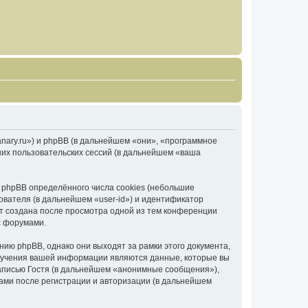
canary.ru») и phpBB (в дальнейшем «они», «программное
их пользовательских сессий (в дальнейшем «ваша
 phpBB определённого числа cookies (небольшие
ователя (в дальнейшем «user-id») и идентификатор
ет создана после просмотра одной из тем конференции
с форумами.
ию phpBB, однако они выходят за рамки этого документа,
лучения вашей информации являются данные, которые вы
аписью Гостя (в дальнейшем «анонимные сообщения»),
вами после регистрации и авторизации (в дальнейшем