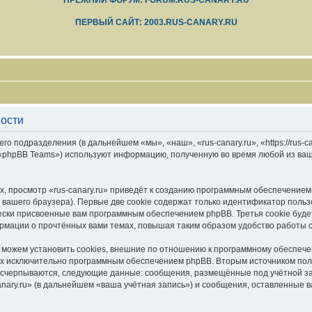
ПРЕЖНИЙ ФОРУМ: FORUM.RUS-CANARY.RU
ПЕРВЫЙ САЙТ: 2003.RUS-CANARY.RU
ности
его подразделения (в дальнейшем «мы», «наш», «rus-canary.ru», «https://rus-
 «phpBB Teams») используют информацию, полученную во время любой из ваш
, просмотр «rus-canary.ru» приведёт к созданию программным обеспечением
вашего браузера). Первые две cookie содержат только идентификатор польз
чески присвоенные вам программным обеспечением phpBB. Третья cookie буд
формации о прочтённых вами темах, повышая таким образом удобство работы 
 можем установить cookies, внешние по отношению к программному обеспечен
ных исключительно программным обеспечением phpBB. Вторым источником по
 исчерпываются, следующие данные: сообщения, размещённые под учётной з
anary.ru» (в дальнейшем «ваша учётная запись») и сообщения, оставленные 