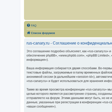
FAQ
Список форумов
rus-canary.ru - Соглашение о конфиденциаль
Это соглашение подробно объясняет, как «rus-canary.ru» и 
обеспечение phpBB», «www.phpbb.com», «phpBB Limited»,
информация»).
Ваша информация собирается двумя способами. Во-первых
текстовые файлы, загружаемые в папку временных файлов 
анонимной сессии (в дальнейшем «session-id»), автомати
«rus-canary.ru» и будет использоваться для хранения ин
Также во время просмотра конференции «rus-canary.ru» мы
целью которого является рассмотрение страниц, создан
отправляете на форум. Этими данными могут быть, но не
данные, указанные при регистрации в конференции «rus-c
«ваши сообщения»).