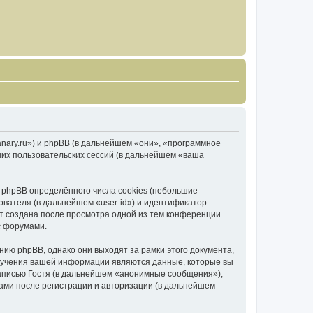
canary.ru») и phpBB (в дальнейшем «они», «программное
их пользовательских сессий (в дальнейшем «ваша
 phpBB определённого числа cookies (небольшие
ователя (в дальнейшем «user-id») и идентификатор
ет создана после просмотра одной из тем конференции
с форумами.
ию phpBB, однако они выходят за рамки этого документа,
лучения вашей информации являются данные, которые вы
аписью Гостя (в дальнейшем «анонимные сообщения»),
вами после регистрации и авторизации (в дальнейшем