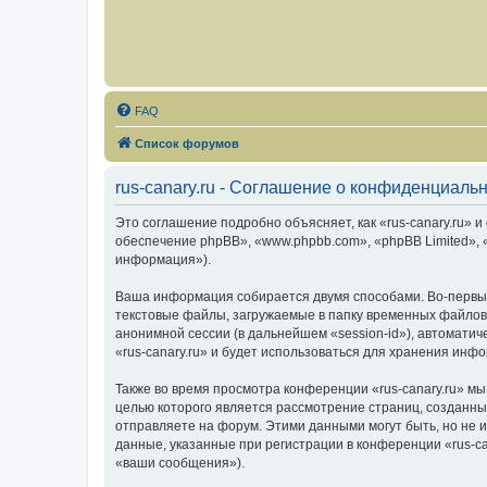
FAQ
Список форумов
rus-canary.ru - Соглашение о конфиденциаль
Это соглашение подробно объясняет, как «rus-canary.ru» и 
обеспечение phpBB», «www.phpbb.com», «phpBB Limited»,
информация»).
Ваша информация собирается двумя способами. Во-первых
текстовые файлы, загружаемые в папку временных файлов 
анонимной сессии (в дальнейшем «session-id»), автомати
«rus-canary.ru» и будет использоваться для хранения ин
Также во время просмотра конференции «rus-canary.ru» мы
целью которого является рассмотрение страниц, создан
отправляете на форум. Этими данными могут быть, но не
данные, указанные при регистрации в конференции «rus-c
«ваши сообщения»).