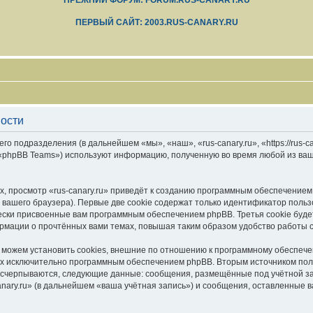
ПРЕЖНИЙ ФОРУМ: FORUM.RUS-CANARY.RU
ПЕРВЫЙ САЙТ: 2003.RUS-CANARY.RU
ности
его подразделения (в дальнейшем «мы», «наш», «rus-canary.ru», «https://rus-
 «phpBB Teams») используют информацию, полученную во время любой из ваш
, просмотр «rus-canary.ru» приведёт к созданию программным обеспечением
вашего браузера). Первые две cookie содержат только идентификатор польз
чески присвоенные вам программным обеспечением phpBB. Третья cookie буд
формации о прочтённых вами темах, повышая таким образом удобство работы 
 можем установить cookies, внешние по отношению к программному обеспечен
ных исключительно программным обеспечением phpBB. Вторым источником по
 исчерпываются, следующие данные: сообщения, размещённые под учётной з
anary.ru» (в дальнейшем «ваша учётная запись») и сообщения, оставленные 