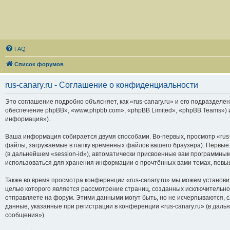
FAQ
Список форумов
rus-canary.ru - Соглашение о конфиденциальности
Это соглашение подробно объясняет, как «rus-canary.ru» и его подразделени
обеспечение phpBB», «www.phpbb.com», «phpBB Limited», «phpBB Teams»)
информация»).
Ваша информация собирается двумя способами. Во-первых, просмотр «rus-
файлы, загружаемые в папку временных файлов вашего браузера). Первые 
(в дальнейшем «session-id»), автоматически присвоенные вам программным
использоваться для хранения информации о прочтённых вами темах, повы
Также во время просмотра конференции «rus-canary.ru» мы можем установи
целью которого является рассмотрение страниц, созданных исключитель
отправляете на форум. Этими данными могут быть, но не исчерпываются,
данные, указанные при регистрации в конференции «rus-canary.ru» (в дал
сообщения»).