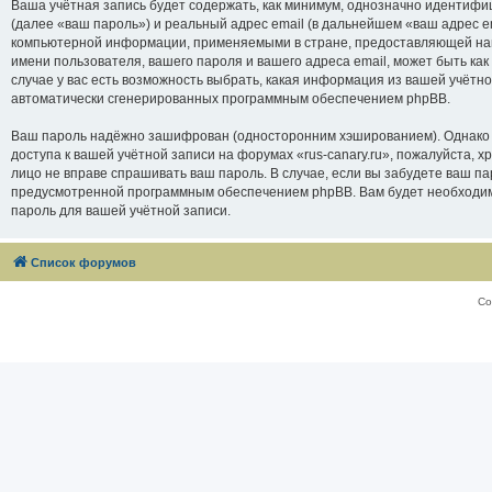
Ваша учётная запись будет содержать, как минимум, однозначно идентифи
(далее «ваш пароль») и реальный адрес email (в дальнейшем «ваш адрес e
компьютерной информации, применяемыми в стране, предоставляющей нам 
имени пользователя, вашего пароля и вашего адреса email, может быть как
случае у вас есть возможность выбрать, какая информация из вашей учётно
автоматически сгенерированных программным обеспечением phpBB.
Ваш пароль надёжно зашифрован (односторонним хэшированием). Однако не
доступа к вашей учётной записи на форумах «rus-canary.ru», пожалуйста, хра
лицо не вправе спрашивать ваш пароль. В случае, если вы забудете ваш п
предусмотренной программным обеспечением phpBB. Вам будет необходимо
пароль для вашей учётной записи.
Список форумов
Со