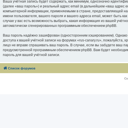
Ваша учётная запись будет содержать, как минимум, однозначно идентифи
(далее «ваш пароль») и реальный адрес email (в дальнейшем «ваш адрес e
компьютерной информации, применяемыми в стране, предоставляющей нам 
имени пользователя, вашего пароля и вашего адреса email, может быть как
случае у вас есть возможность выбрать, какая информация из вашей учётно
автоматически сгенерированных программным обеспечением phpBB.
Ваш пароль надёжно зашифрован (односторонним хэшированием). Однако не
доступа к вашей учётной записи на форумах «rus-canary.ru», пожалуйста, хра
лицо не вправе спрашивать ваш пароль. В случае, если вы забудете ваш п
предусмотренной программным обеспечением phpBB. Вам будет необходимо
пароль для вашей учётной записи.
Список форумов
Со