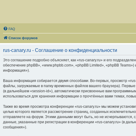
FAQ
Список форумов
rus-canary.ru - Соглашение о конфиденциальности
Это соглашение подробно объясняет, как «rus-canary.ru» и его подразделени
обеспечение phpBB», «www.phpbb.com», «phpBB Limited», «phpBB Teams»)
информация»).
Ваша информация собирается двумя способами. Во-первых, просмотр «rus-
файлы, загружаемые в папку временных файлов вашего браузера). Первые 
(в дальнейшем «session-id»), автоматически присвоенные вам программным
использоваться для хранения информации о прочтённых вами темах, повы
Также во время просмотра конференции «rus-canary.ru» мы можем установи
целью которого является рассмотрение страниц, созданных исключитель
отправляете на форум. Этими данными могут быть, но не исчерпываются,
данные, указанные при регистрации в конференции «rus-canary.ru» (в дал
сообщения»).