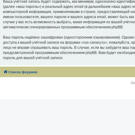
Ваша учётная запись будет содержать, как минимум, однозначно идентифи
(далее «ваш пароль») и реальный адрес email (в дальнейшем «ваш адрес e
компьютерной информации, применяемыми в стране, предоставляющей нам 
имени пользователя, вашего пароля и вашего адреса email, может быть как
случае у вас есть возможность выбрать, какая информация из вашей учётно
автоматически сгенерированных программным обеспечением phpBB.
Ваш пароль надёжно зашифрован (односторонним хэшированием). Однако не
доступа к вашей учётной записи на форумах «rus-canary.ru», пожалуйста, хра
лицо не вправе спрашивать ваш пароль. В случае, если вы забудете ваш п
предусмотренной программным обеспечением phpBB. Вам будет необходимо
пароль для вашей учётной записи.
Список форумов
Со