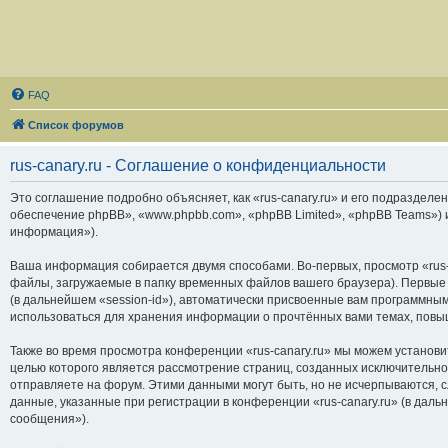
FAQ
Список форумов
rus-canary.ru - Соглашение о конфиденциальности
Это соглашение подробно объясняет, как «rus-canary.ru» и его подразделени
обеспечение phpBB», «www.phpbb.com», «phpBB Limited», «phpBB Teams»)
информация»).
Ваша информация собирается двумя способами. Во-первых, просмотр «rus-
файлы, загружаемые в папку временных файлов вашего браузера). Первые 
(в дальнейшем «session-id»), автоматически присвоенные вам программным
использоваться для хранения информации о прочтённых вами темах, повы
Также во время просмотра конференции «rus-canary.ru» мы можем установи
целью которого является рассмотрение страниц, созданных исключитель
отправляете на форум. Этими данными могут быть, но не исчерпываются,
данные, указанные при регистрации в конференции «rus-canary.ru» (в дал
сообщения»).