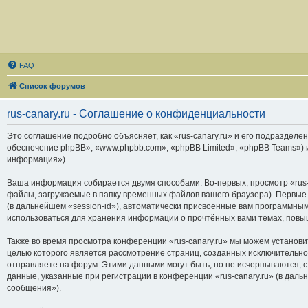
FAQ
Список форумов
rus-canary.ru - Соглашение о конфиденциальности
Это соглашение подробно объясняет, как «rus-canary.ru» и его подразделени
обеспечение phpBB», «www.phpbb.com», «phpBB Limited», «phpBB Teams»)
информация»).
Ваша информация собирается двумя способами. Во-первых, просмотр «rus-
файлы, загружаемые в папку временных файлов вашего браузера). Первые 
(в дальнейшем «session-id»), автоматически присвоенные вам программным
использоваться для хранения информации о прочтённых вами темах, повы
Также во время просмотра конференции «rus-canary.ru» мы можем установи
целью которого является рассмотрение страниц, созданных исключитель
отправляете на форум. Этими данными могут быть, но не исчерпываются,
данные, указанные при регистрации в конференции «rus-canary.ru» (в дал
сообщения»).