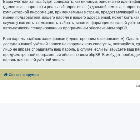
Ваша учётная запись будет содержать, как минимум, однозначно идентифи
(далее «ваш пароль») и реальный адрес email (в дальнейшем «ваш адрес e
компьютерной информации, применяемыми в стране, предоставляющей нам 
имени пользователя, вашего пароля и вашего адреса email, может быть как
случае у вас есть возможность выбрать, какая информация из вашей учётно
автоматически сгенерированных программным обеспечением phpBB.
Ваш пароль надёжно зашифрован (односторонним хэшированием). Однако не
доступа к вашей учётной записи на форумах «rus-canary.ru», пожалуйста, хра
лицо не вправе спрашивать ваш пароль. В случае, если вы забудете ваш п
предусмотренной программным обеспечением phpBB. Вам будет необходимо
пароль для вашей учётной записи.
Список форумов
Со