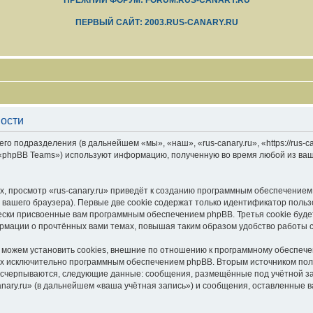
ПРЕЖНИЙ ФОРУМ: FORUM.RUS-CANARY.RU
ПЕРВЫЙ САЙТ: 2003.RUS-CANARY.RU
ности
его подразделения (в дальнейшем «мы», «наш», «rus-canary.ru», «https://rus-
 «phpBB Teams») используют информацию, полученную во время любой из ваш
, просмотр «rus-canary.ru» приведёт к созданию программным обеспечением
вашего браузера). Первые две cookie содержат только идентификатор польз
чески присвоенные вам программным обеспечением phpBB. Третья cookie буд
формации о прочтённых вами темах, повышая таким образом удобство работы 
 можем установить cookies, внешние по отношению к программному обеспечен
ных исключительно программным обеспечением phpBB. Вторым источником по
 исчерпываются, следующие данные: сообщения, размещённые под учётной з
anary.ru» (в дальнейшем «ваша учётная запись») и сообщения, оставленные 