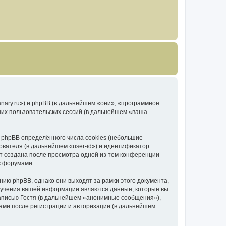
canary.ru») и phpBB (в дальнейшем «они», «программное
их пользовательских сессий (в дальнейшем «ваша
 phpBB определённого числа cookies (небольшие
ователя (в дальнейшем «user-id») и идентификатор
ет создана после просмотра одной из тем конференции
с форумами.
ию phpBB, однако они выходят за рамки этого документа,
лучения вашей информации являются данные, которые вы
аписью Гостя (в дальнейшем «анонимные сообщения»),
вами после регистрации и авторизации (в дальнейшем