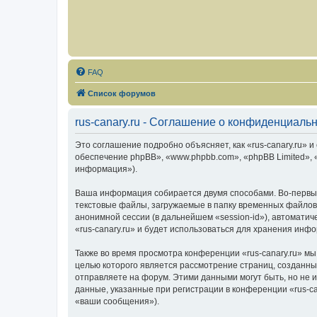
FAQ
Список форумов
rus-canary.ru - Соглашение о конфиденциаль
Это соглашение подробно объясняет, как «rus-canary.ru» и 
обеспечение phpBB», «www.phpbb.com», «phpBB Limited»,
информация»).
Ваша информация собирается двумя способами. Во-первых
текстовые файлы, загружаемые в папку временных файлов 
анонимной сессии (в дальнейшем «session-id»), автомати
«rus-canary.ru» и будет использоваться для хранения ин
Также во время просмотра конференции «rus-canary.ru» мы
целью которого является рассмотрение страниц, создан
отправляете на форум. Этими данными могут быть, но не
данные, указанные при регистрации в конференции «rus-c
«ваши сообщения»).