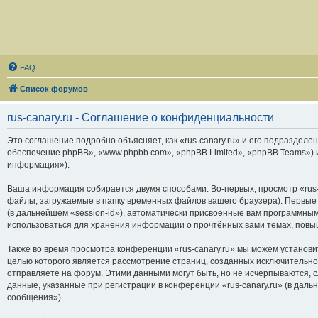
FAQ
Список форумов
rus-canary.ru - Соглашение о конфиденциальности
Это соглашение подробно объясняет, как «rus-canary.ru» и его подразделени
обеспечение phpBB», «www.phpbb.com», «phpBB Limited», «phpBB Teams»)
информация»).
Ваша информация собирается двумя способами. Во-первых, просмотр «rus-
файлы, загружаемые в папку временных файлов вашего браузера). Первые 
(в дальнейшем «session-id»), автоматически присвоенные вам программным
использоваться для хранения информации о прочтённых вами темах, повы
Также во время просмотра конференции «rus-canary.ru» мы можем установи
целью которого является рассмотрение страниц, созданных исключитель
отправляете на форум. Этими данными могут быть, но не исчерпываются,
данные, указанные при регистрации в конференции «rus-canary.ru» (в дал
сообщения»).