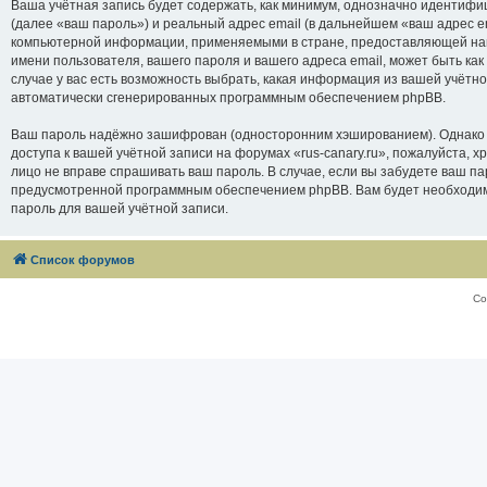
Ваша учётная запись будет содержать, как минимум, однозначно идентифи
(далее «ваш пароль») и реальный адрес email (в дальнейшем «ваш адрес e
компьютерной информации, применяемыми в стране, предоставляющей нам 
имени пользователя, вашего пароля и вашего адреса email, может быть как
случае у вас есть возможность выбрать, какая информация из вашей учётно
автоматически сгенерированных программным обеспечением phpBB.
Ваш пароль надёжно зашифрован (односторонним хэшированием). Однако не
доступа к вашей учётной записи на форумах «rus-canary.ru», пожалуйста, хра
лицо не вправе спрашивать ваш пароль. В случае, если вы забудете ваш п
предусмотренной программным обеспечением phpBB. Вам будет необходимо
пароль для вашей учётной записи.
Список форумов
Со