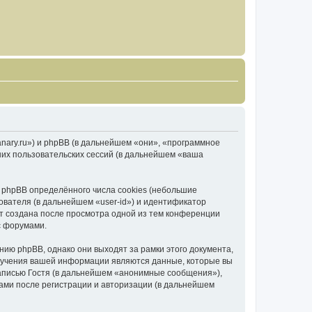
canary.ru») и phpBB (в дальнейшем «они», «программное
их пользовательских сессий (в дальнейшем «ваша
 phpBB определённого числа cookies (небольшие
ователя (в дальнейшем «user-id») и идентификатор
ет создана после просмотра одной из тем конференции
с форумами.
ию phpBB, однако они выходят за рамки этого документа,
лучения вашей информации являются данные, которые вы
аписью Гостя (в дальнейшем «анонимные сообщения»),
вами после регистрации и авторизации (в дальнейшем