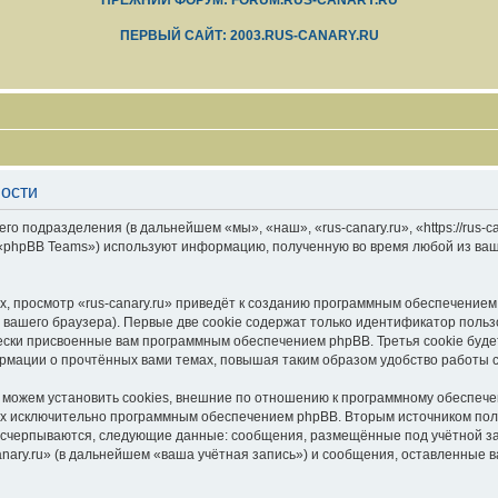
ПРЕЖНИЙ ФОРУМ: FORUM.RUS-CANARY.RU
ПЕРВЫЙ САЙТ: 2003.RUS-CANARY.RU
ности
его подразделения (в дальнейшем «мы», «наш», «rus-canary.ru», «https://rus-
 «phpBB Teams») используют информацию, полученную во время любой из ваш
, просмотр «rus-canary.ru» приведёт к созданию программным обеспечением
вашего браузера). Первые две cookie содержат только идентификатор польз
чески присвоенные вам программным обеспечением phpBB. Третья cookie буд
формации о прочтённых вами темах, повышая таким образом удобство работы 
 можем установить cookies, внешние по отношению к программному обеспечен
ных исключительно программным обеспечением phpBB. Вторым источником по
 исчерпываются, следующие данные: сообщения, размещённые под учётной з
anary.ru» (в дальнейшем «ваша учётная запись») и сообщения, оставленные 