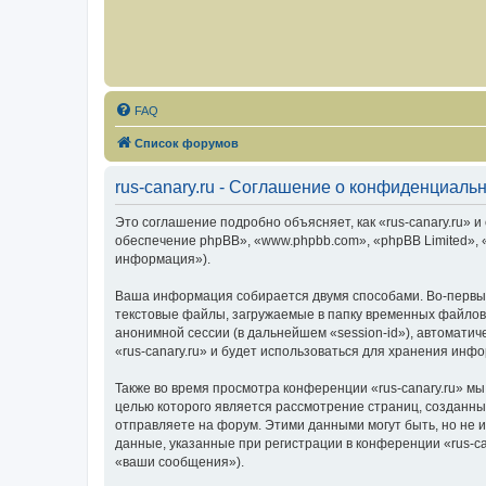
FAQ
Список форумов
rus-canary.ru - Соглашение о конфиденциаль
Это соглашение подробно объясняет, как «rus-canary.ru» и 
обеспечение phpBB», «www.phpbb.com», «phpBB Limited»,
информация»).
Ваша информация собирается двумя способами. Во-первых
текстовые файлы, загружаемые в папку временных файлов 
анонимной сессии (в дальнейшем «session-id»), автомати
«rus-canary.ru» и будет использоваться для хранения ин
Также во время просмотра конференции «rus-canary.ru» мы
целью которого является рассмотрение страниц, создан
отправляете на форум. Этими данными могут быть, но не
данные, указанные при регистрации в конференции «rus-c
«ваши сообщения»).