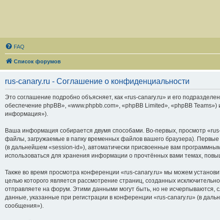
FAQ
Список форумов
rus-canary.ru - Соглашение о конфиденциальности
Это соглашение подробно объясняет, как «rus-canary.ru» и его подразделени
обеспечение phpBB», «www.phpbb.com», «phpBB Limited», «phpBB Teams»)
информация»).
Ваша информация собирается двумя способами. Во-первых, просмотр «rus-
файлы, загружаемые в папку временных файлов вашего браузера). Первые 
(в дальнейшем «session-id»), автоматически присвоенные вам программным
использоваться для хранения информации о прочтённых вами темах, повы
Также во время просмотра конференции «rus-canary.ru» мы можем установи
целью которого является рассмотрение страниц, созданных исключитель
отправляете на форум. Этими данными могут быть, но не исчерпываются,
данные, указанные при регистрации в конференции «rus-canary.ru» (в дал
сообщения»).