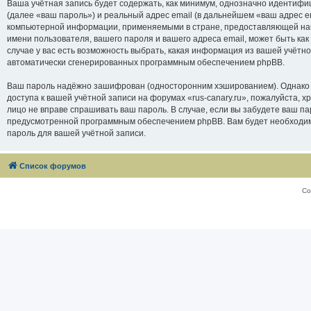
Ваша учётная запись будет содержать, как минимум, однозначно идентифи
(далее «ваш пароль») и реальный адрес email (в дальнейшем «ваш адрес e
компьютерной информации, применяемыми в стране, предоставляющей нам 
имени пользователя, вашего пароля и вашего адреса email, может быть как
случае у вас есть возможность выбрать, какая информация из вашей учётно
автоматически сгенерированных программным обеспечением phpBB.
Ваш пароль надёжно зашифрован (односторонним хэшированием). Однако не
доступа к вашей учётной записи на форумах «rus-canary.ru», пожалуйста, хра
лицо не вправе спрашивать ваш пароль. В случае, если вы забудете ваш п
предусмотренной программным обеспечением phpBB. Вам будет необходимо
пароль для вашей учётной записи.
Список форумов
Со