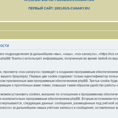
ПРЕЖНИЙ ФОРУМ: FORUM.RUS-CANARY.RU
ПЕРВЫЙ САЙТ: 2003.RUS-CANARY.RU
ности
его подразделения (в дальнейшем «мы», «наш», «rus-canary.ru», «https://rus-
 «phpBB Teams») используют информацию, полученную во время любой из ваш
, просмотр «rus-canary.ru» приведёт к созданию программным обеспечением
вашего браузера). Первые две cookie содержат только идентификатор польз
чески присвоенные вам программным обеспечением phpBB. Третья cookie буд
формации о прочтённых вами темах, повышая таким образом удобство работы 
 можем установить cookies, внешние по отношению к программному обеспечен
ных исключительно программным обеспечением phpBB. Вторым источником по
 исчерпываются, следующие данные: сообщения, размещённые под учётной з
anary.ru» (в дальнейшем «ваша учётная запись») и сообщения, оставленные 