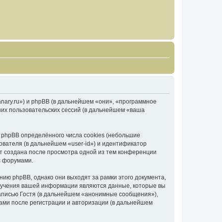
canary.ru») и phpBB (в дальнейшем «они», «программное
их пользовательских сессий (в дальнейшем «ваша
 phpBB определённого числа cookies (небольшие
ователя (в дальнейшем «user-id») и идентификатор
ет создана после просмотра одной из тем конференции
с форумами.
ию phpBB, однако они выходят за рамки этого документа,
лучения вашей информации являются данные, которые вы
аписью Гостя (в дальнейшем «анонимные сообщения»),
вами после регистрации и авторизации (в дальнейшем