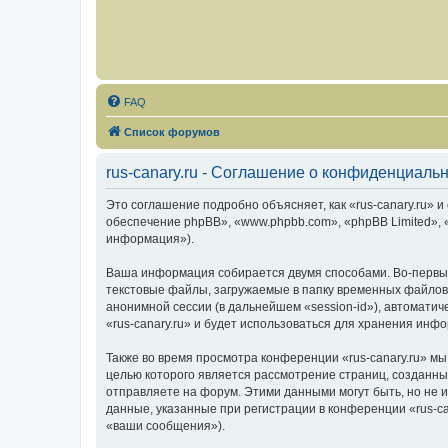
FAQ
Список форумов
rus-canary.ru - Соглашение о конфиденциаль
Это соглашение подробно объясняет, как «rus-canary.ru» и 
обеспечение phpBB», «www.phpbb.com», «phpBB Limited»,
информация»).
Ваша информация собирается двумя способами. Во-первых
текстовые файлы, загружаемые в папку временных файлов 
анонимной сессии (в дальнейшем «session-id»), автомати
«rus-canary.ru» и будет использоваться для хранения ин
Также во время просмотра конференции «rus-canary.ru» мы
целью которого является рассмотрение страниц, создан
отправляете на форум. Этими данными могут быть, но не
данные, указанные при регистрации в конференции «rus-c
«ваши сообщения»).