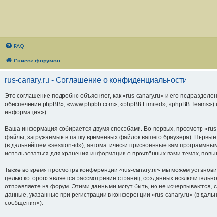
FAQ
Список форумов
rus-canary.ru - Соглашение о конфиденциальности
Это соглашение подробно объясняет, как «rus-canary.ru» и его подразделени
обеспечение phpBB», «www.phpbb.com», «phpBB Limited», «phpBB Teams»)
информация»).
Ваша информация собирается двумя способами. Во-первых, просмотр «rus-
файлы, загружаемые в папку временных файлов вашего браузера). Первые 
(в дальнейшем «session-id»), автоматически присвоенные вам программным
использоваться для хранения информации о прочтённых вами темах, повы
Также во время просмотра конференции «rus-canary.ru» мы можем установи
целью которого является рассмотрение страниц, созданных исключитель
отправляете на форум. Этими данными могут быть, но не исчерпываются,
данные, указанные при регистрации в конференции «rus-canary.ru» (в дал
сообщения»).