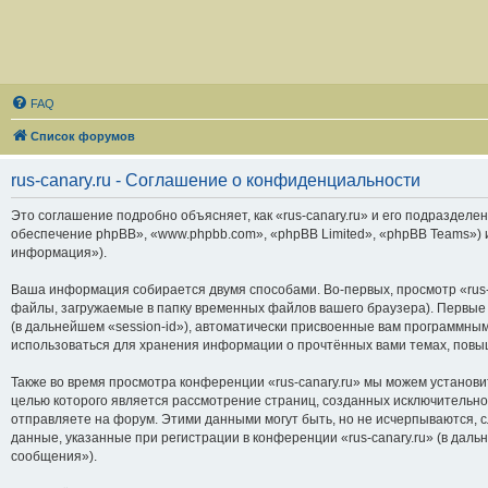
FAQ
Список форумов
rus-canary.ru - Соглашение о конфиденциальности
Это соглашение подробно объясняет, как «rus-canary.ru» и его подразделени
обеспечение phpBB», «www.phpbb.com», «phpBB Limited», «phpBB Teams»)
информация»).
Ваша информация собирается двумя способами. Во-первых, просмотр «rus-
файлы, загружаемые в папку временных файлов вашего браузера). Первые 
(в дальнейшем «session-id»), автоматически присвоенные вам программным
использоваться для хранения информации о прочтённых вами темах, повы
Также во время просмотра конференции «rus-canary.ru» мы можем установи
целью которого является рассмотрение страниц, созданных исключитель
отправляете на форум. Этими данными могут быть, но не исчерпываются,
данные, указанные при регистрации в конференции «rus-canary.ru» (в дал
сообщения»).