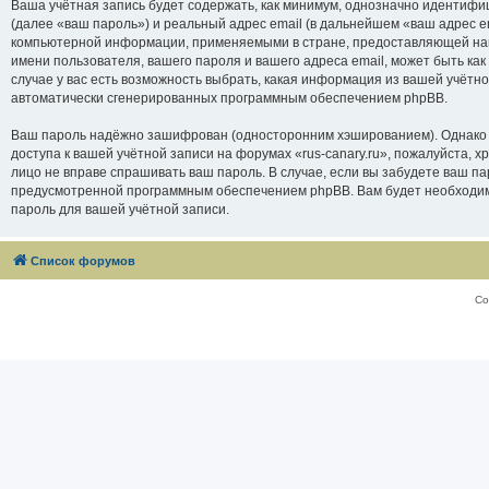
Ваша учётная запись будет содержать, как минимум, однозначно идентифи
(далее «ваш пароль») и реальный адрес email (в дальнейшем «ваш адрес e
компьютерной информации, применяемыми в стране, предоставляющей нам 
имени пользователя, вашего пароля и вашего адреса email, может быть как
случае у вас есть возможность выбрать, какая информация из вашей учётно
автоматически сгенерированных программным обеспечением phpBB.
Ваш пароль надёжно зашифрован (односторонним хэшированием). Однако не
доступа к вашей учётной записи на форумах «rus-canary.ru», пожалуйста, хра
лицо не вправе спрашивать ваш пароль. В случае, если вы забудете ваш п
предусмотренной программным обеспечением phpBB. Вам будет необходимо
пароль для вашей учётной записи.
Список форумов
Со