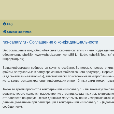
FAQ
Список форумов
rus-canary.ru - Соглашение о конфиденциальности
Это соглашение подробно объясняет, как «rus-canary.ru» и его подразделени
обеспечение phpBB», «www.phpbb.com», «phpBB Limited», «phpBB Teams»)
информация»).
Ваша информация собирается двумя способами. Во-первых, просмотр «rus-
файлы, загружаемые в папку временных файлов вашего браузера). Первые 
(в дальнейшем «session-id»), автоматически присвоенные вам программным
использоваться для хранения информации о прочтённых вами темах, повы
Также во время просмотра конференции «rus-canary.ru» мы можем установи
целью которого является рассмотрение страниц, созданных исключитель
отправляете на форум. Этими данными могут быть, но не исчерпываются,
данные, указанные при регистрации в конференции «rus-canary.ru» (в дал
сообщения»).