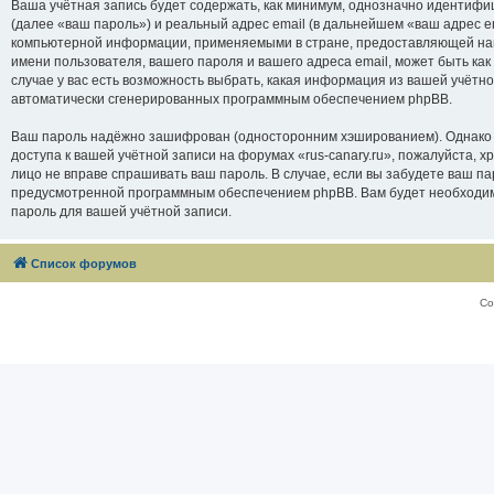
Ваша учётная запись будет содержать, как минимум, однозначно идентифи
(далее «ваш пароль») и реальный адрес email (в дальнейшем «ваш адрес e
компьютерной информации, применяемыми в стране, предоставляющей нам 
имени пользователя, вашего пароля и вашего адреса email, может быть как
случае у вас есть возможность выбрать, какая информация из вашей учётно
автоматически сгенерированных программным обеспечением phpBB.
Ваш пароль надёжно зашифрован (односторонним хэшированием). Однако не
доступа к вашей учётной записи на форумах «rus-canary.ru», пожалуйста, хра
лицо не вправе спрашивать ваш пароль. В случае, если вы забудете ваш п
предусмотренной программным обеспечением phpBB. Вам будет необходимо
пароль для вашей учётной записи.
Список форумов
Со