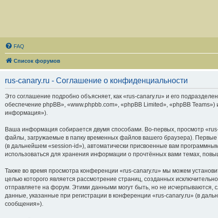
FAQ
Список форумов
rus-canary.ru - Соглашение о конфиденциальности
Это соглашение подробно объясняет, как «rus-canary.ru» и его подразделени
обеспечение phpBB», «www.phpbb.com», «phpBB Limited», «phpBB Teams»)
информация»).
Ваша информация собирается двумя способами. Во-первых, просмотр «rus-
файлы, загружаемые в папку временных файлов вашего браузера). Первые 
(в дальнейшем «session-id»), автоматически присвоенные вам программным
использоваться для хранения информации о прочтённых вами темах, повы
Также во время просмотра конференции «rus-canary.ru» мы можем установи
целью которого является рассмотрение страниц, созданных исключитель
отправляете на форум. Этими данными могут быть, но не исчерпываются,
данные, указанные при регистрации в конференции «rus-canary.ru» (в дал
сообщения»).