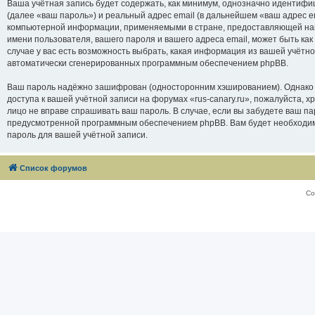
Ваша учётная запись будет содержать, как минимум, однозначно идентифи
(далее «ваш пароль») и реальный адрес email (в дальнейшем «ваш адрес e
компьютерной информации, применяемыми в стране, предоставляющей нам 
имени пользователя, вашего пароля и вашего адреса email, может быть как
случае у вас есть возможность выбрать, какая информация из вашей учётно
автоматически сгенерированных программным обеспечением phpBB.
Ваш пароль надёжно зашифрован (односторонним хэшированием). Однако не
доступа к вашей учётной записи на форумах «rus-canary.ru», пожалуйста, хра
лицо не вправе спрашивать ваш пароль. В случае, если вы забудете ваш п
предусмотренной программным обеспечением phpBB. Вам будет необходимо
пароль для вашей учётной записи.
Список форумов
Со