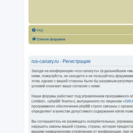
FAQ
Список форумов
rus-canary.ru - Регистрация
Заходя на конференцию «rus-canary.ru» (в дальнейшем «мы»,
ними, пожалуйста, не заходите и не пользуйтесь форумами
этом, однако с вашей стороны было бы разумным регулярно
условий означает ваше согласие с ними.
Наши форумы работают под управлением программного об
Limited», «phpBB Teams»), выпущенного по лицензии «
GNU 
программного обеспечения phpBB строго связаны с органи
определяет в качестве допустимого содержания и/или по
Вы соглашаетесь не размещать оскорбительных, угрожающ
нарушить законы вашей страны, страны, которая предоста
вашему немедленному отключению от конференции, при это