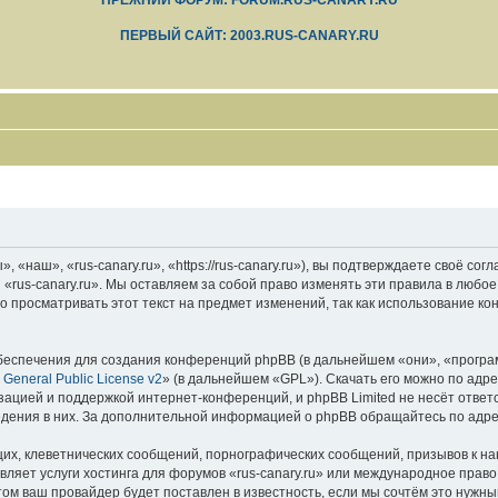
ПРЕЖНИЙ ФОРУМ: FORUM.RUS-CANARY.RU
ПЕРВЫЙ САЙТ: 2003.RUS-CANARY.RU
 «наш», «rus-canary.ru», «https://rus-canary.ru»), вы подтверждаете своё со
 «rus-canary.ru». Мы оставляем за собой право изменять эти правила в любое
 просматривать этот текст на предмет изменений, так как использование ко
еспечения для создания конференций phpBB (в дальнейшем «они», «програ
General Public License v2
» (в дальнейшем «GPL»). Скачать его можно по адр
зацией и поддержкой интернет-конференций, и phpBB Limited не несёт ответ
ведения в них. За дополнительной информацией о phpBB обращайтесь по адр
их, клеветнических сообщений, порнографических сообщений, призывов к на
вляет услуги хостинга для форумов «rus-canary.ru» или международное прав
м ваш провайдер будет поставлен в известность, если мы сочтём это нужны