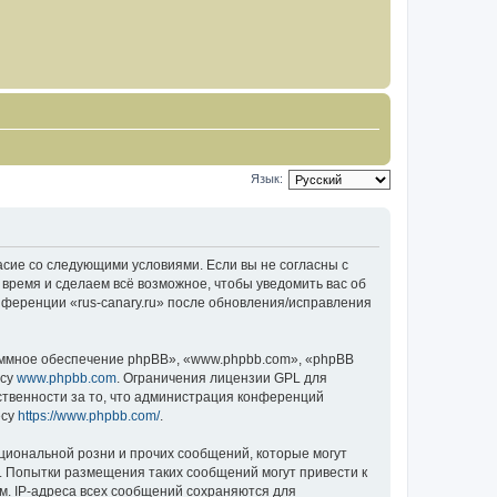
Язык:
гласие со следующими условиями. Если вы не согласны с
 время и сделаем всё возможное, чтобы уведомить вас об
нференции «rus-canary.ru» после обновления/исправления
ммное обеспечение phpBB», «www.phpbb.com», «phpBB
есу
www.phpbb.com
. Ограничения лицензии GPL для
ственности за то, что администрация конференций
есу
https://www.phpbb.com/
.
циональной розни и прочих сообщений, которые могут
о. Попытки размещения таких сообщений могут привести к
м. IP-адреса всех сообщений сохраняются для