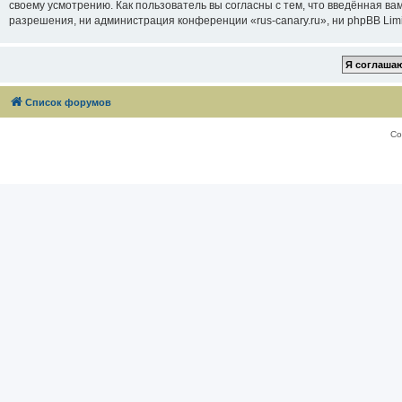
своему усмотрению. Как пользователь вы согласны с тем, что введённая в
разрешения, ни администрация конференции «rus-canary.ru», ни phpBB Limi
Список форумов
Со