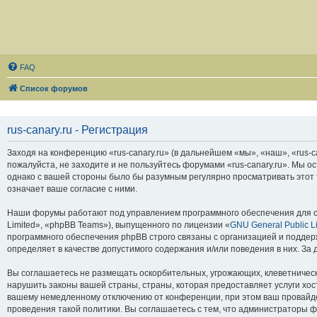
FAQ
Список форумов
rus-canary.ru - Регистрация
Заходя на конференцию «rus-canary.ru» (в дальнейшем «мы», «наш», «rus-can
пожалуйста, не заходите и не пользуйтесь форумами «rus-canary.ru». Мы о
однако с вашей стороны было бы разумным регулярно просматривать этот т
означает ваше согласие с ними.
Наши форумы работают под управлением программного обеспечения для с
Limited», «phpBB Teams»), выпущенного по лицензии «
GNU General Public L
программного обеспечения phpBB строго связаны с организацией и поддерж
определяет в качестве допустимого содержания и/или поведения в них. З
Вы соглашаетесь не размещать оскорбительных, угрожающих, клеветническ
нарушить законы вашей страны, страны, которая предоставляет услуги хос
вашему немедленному отключению от конференции, при этом ваш провайдер
проведения такой политики. Вы соглашаетесь с тем, что администраторы ф