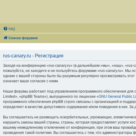
FAQ
Список форумов
rus-canary.ru - Регистрация
Заходя на конференцию «rus-canary.ru» (в дальнейшем «мы», «наш», «rus-can
пожалуйста, не заходите и не пользуйтесь форумами «rus-canary.ru». Мы о
однако с вашей стороны было бы разумным регулярно просматривать этот т
означает ваше согласие с ними.
Наши форумы работают под управлением программного обеспечения для с
Limited», «phpBB Teams»), выпущенного по лицензии «
GNU General Public L
программного обеспечения phpBB строго связаны с организацией и поддерж
определяет в качестве допустимого содержания и/или поведения в них. З
Вы соглашаетесь не размещать оскорбительных, угрожающих, клеветническ
нарушить законы вашей страны, страны, которая предоставляет услуги хос
вашему немедленному отключению от конференции, при этом ваш провайдер
проведения такой политики. Вы соглашаетесь с тем, что администраторы ф