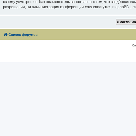
своему усмотрению. Как пользователь вы согласны с тем, что введённая в
разрешения, ни администрация конференции «rus-canary.ru», ни phpBB Limi
Список форумов
Со