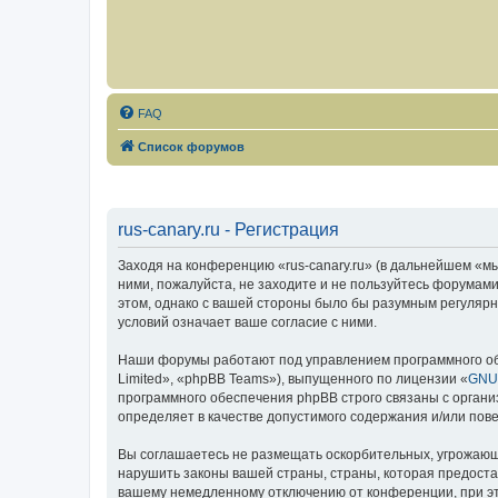
FAQ
Список форумов
rus-canary.ru - Регистрация
Заходя на конференцию «rus-canary.ru» (в дальнейшем «мы»,
ними, пожалуйста, не заходите и не пользуйтесь форумами
этом, однако с вашей стороны было бы разумным регулярно
условий означает ваше согласие с ними.
Наши форумы работают под управлением программного об
Limited», «phpBB Teams»), выпущенного по лицензии «
GNU 
программного обеспечения phpBB строго связаны с органи
определяет в качестве допустимого содержания и/или по
Вы соглашаетесь не размещать оскорбительных, угрожающ
нарушить законы вашей страны, страны, которая предоста
вашему немедленному отключению от конференции, при это