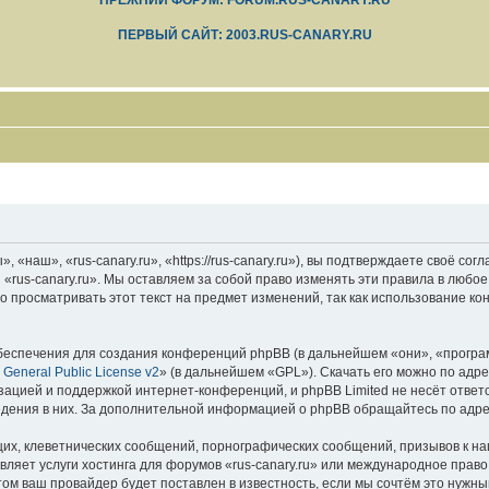
ПРЕЖНИЙ ФОРУМ: FORUM.RUS-CANARY.RU
ПЕРВЫЙ САЙТ: 2003.RUS-CANARY.RU
 «наш», «rus-canary.ru», «https://rus-canary.ru»), вы подтверждаете своё со
 «rus-canary.ru». Мы оставляем за собой право изменять эти правила в любое
 просматривать этот текст на предмет изменений, так как использование ко
еспечения для создания конференций phpBB (в дальнейшем «они», «програ
General Public License v2
» (в дальнейшем «GPL»). Скачать его можно по адр
зацией и поддержкой интернет-конференций, и phpBB Limited не несёт ответ
ведения в них. За дополнительной информацией о phpBB обращайтесь по адр
их, клеветнических сообщений, порнографических сообщений, призывов к на
вляет услуги хостинга для форумов «rus-canary.ru» или международное прав
м ваш провайдер будет поставлен в известность, если мы сочтём это нужны