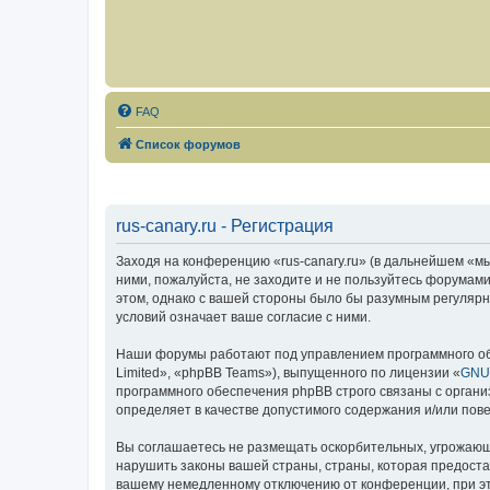
FAQ
Список форумов
rus-canary.ru - Регистрация
Заходя на конференцию «rus-canary.ru» (в дальнейшем «мы»,
ними, пожалуйста, не заходите и не пользуйтесь форумами
этом, однако с вашей стороны было бы разумным регулярно
условий означает ваше согласие с ними.
Наши форумы работают под управлением программного об
Limited», «phpBB Teams»), выпущенного по лицензии «
GNU 
программного обеспечения phpBB строго связаны с органи
определяет в качестве допустимого содержания и/или по
Вы соглашаетесь не размещать оскорбительных, угрожающ
нарушить законы вашей страны, страны, которая предоста
вашему немедленному отключению от конференции, при это