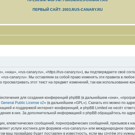
ПРЕЖНИЙ ФОРУМ: FORUM.RUS-CANARY.RU
ПЕРВЫЙ САЙТ: 2003.RUS-CANARY.RU
 «наш», «rus-canary.ru», «https://rus-canary.ru»), вы подтверждаете своё со
 «rus-canary.ru». Мы оставляем за собой право изменять эти правила в любое
 просматривать этот текст на предмет изменений, так как использование ко
еспечения для создания конференций phpBB (в дальнейшем «они», «програ
General Public License v2
» (в дальнейшем «GPL»). Скачать его можно по адр
зацией и поддержкой интернет-конференций, и phpBB Limited не несёт ответ
ведения в них. За дополнительной информацией о phpBB обращайтесь по адр
их, клеветнических сообщений, порнографических сообщений, призывов к на
вляет услуги хостинга для форумов «rus-canary.ru» или международное прав
м ваш провайдер будет поставлен в известность, если мы сочтём это нужны