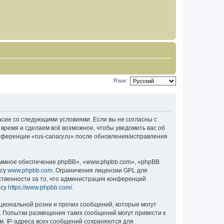
Язык:
гласие со следующими условиями. Если вы не согласны с
 время и сделаем всё возможное, чтобы уведомить вас об
нференции «rus-canary.ru» после обновления/исправления
ммное обеспечение phpBB», «www.phpbb.com», «phpBB
есу
www.phpbb.com
. Ограничения лицензии GPL для
ственности за то, что администрация конференций
есу
https://www.phpbb.com/
.
циональной розни и прочих сообщений, которые могут
о. Попытки размещения таких сообщений могут привести к
м. IP-адреса всех сообщений сохраняются для