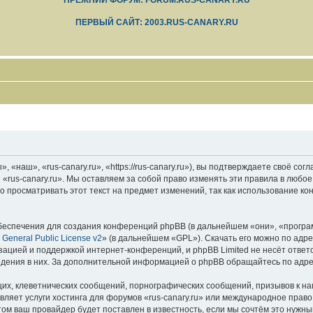
ПРЕЖНИЙ ФОРУМ: FORUM.RUS-CANARY.RU
ПЕРВЫЙ САЙТ: 2003.RUS-CANARY.RU
 «наш», «rus-canary.ru», «https://rus-canary.ru»), вы подтверждаете своё со
 «rus-canary.ru». Мы оставляем за собой право изменять эти правила в любое
 просматривать этот текст на предмет изменений, так как использование ко
еспечения для создания конференций phpBB (в дальнейшем «они», «програ
General Public License v2
» (в дальнейшем «GPL»). Скачать его можно по адр
зацией и поддержкой интернет-конференций, и phpBB Limited не несёт ответ
ведения в них. За дополнительной информацией о phpBB обращайтесь по адр
их, клеветнических сообщений, порнографических сообщений, призывов к на
вляет услуги хостинга для форумов «rus-canary.ru» или международное прав
м ваш провайдер будет поставлен в известность, если мы сочтём это нужны