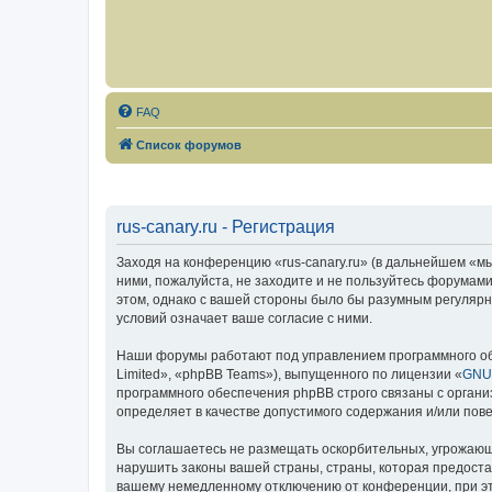
FAQ
Список форумов
rus-canary.ru - Регистрация
Заходя на конференцию «rus-canary.ru» (в дальнейшем «мы»,
ними, пожалуйста, не заходите и не пользуйтесь форумами
этом, однако с вашей стороны было бы разумным регулярно
условий означает ваше согласие с ними.
Наши форумы работают под управлением программного об
Limited», «phpBB Teams»), выпущенного по лицензии «
GNU 
программного обеспечения phpBB строго связаны с органи
определяет в качестве допустимого содержания и/или по
Вы соглашаетесь не размещать оскорбительных, угрожающ
нарушить законы вашей страны, страны, которая предоста
вашему немедленному отключению от конференции, при это