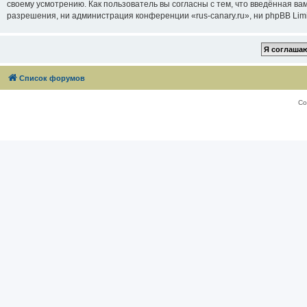
своему усмотрению. Как пользователь вы согласны с тем, что введённая в
разрешения, ни администрация конференции «rus-canary.ru», ни phpBB Limi
Список форумов
Со