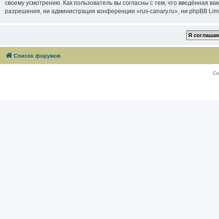
своему усмотрению. Как пользователь вы согласны с тем, что введённая в
разрешения, ни администрация конференции «rus-canary.ru», ни phpBB Limi
Список форумов
Со