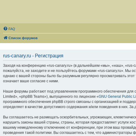
FAQ
Список форумов
rus-canary.ru - Регистрация
Заходя на конференцию «rus-canary.ru» (в дальнейшем «мы», «наш», «rus-can
пожалуйста, не заходите и не пользуйтесь форумами «rus-canary.ru». Мы о
однако с вашей стороны было бы разумным регулярно просматривать этот т
означает ваше согласие с ними.
Наши форумы работают под управлением программного обеспечения для с
Limited», «phpBB Teams»), выпущенного по лицензии «
GNU General Public L
программного обеспечения phpBB строго связаны с организацией и поддерж
определяет в качестве допустимого содержания и/или поведения в них. З
Вы соглашаетесь не размещать оскорбительных, угрожающих, клеветническ
нарушить законы вашей страны, страны, которая предоставляет услуги хос
вашему немедленному отключению от конференции, при этом ваш провайдер
проведения такой политики. Вы соглашаетесь с тем, что администраторы ф