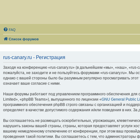
FAQ
Список форумов
rus-canary.ru - Регистрация
Заходя на конференцию «rus-canary.ru» (в дальнейшем «мы», «наш», «rus-can
пожалуйста, не заходите и не пользуйтесь форумами «rus-canary.ru». Мы о
однако с вашей стороны было бы разумным регулярно просматривать этот т
означает ваше согласие с ними.
Наши форумы работают под управлением программного обеспечения для с
Limited», «phpBB Teams»), выпущенного по лицензии «
GNU General Public L
программного обеспечения phpBB строго связаны с организацией и поддерж
определяет в качестве допустимого содержания и/или поведения в них. З
Вы соглашаетесь не размещать оскорбительных, угрожающих, клеветническ
нарушить законы вашей страны, страны, которая предоставляет услуги хос
вашему немедленному отключению от конференции, при этом ваш провайдер
проведения такой политики. Вы соглашаетесь с тем, что администраторы ф