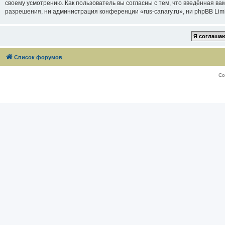
своему усмотрению. Как пользователь вы согласны с тем, что введённая в
разрешения, ни администрация конференции «rus-canary.ru», ни phpBB Limi
Список форумов
Со