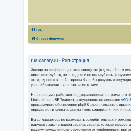
FAQ
Список форумов
rus-canary.ru - Регистрация
Заходя на конференцию «rus-canary.ru» (в дальнейшем «мы»,
ними, пожалуйста, не заходите и не пользуйтесь форумами
этом, однако с вашей стороны было бы разумным регулярно
условий означает ваше согласие с ними.
Наши форумы работают под управлением программного об
Limited», «phpBB Teams»), выпущенного по лицензии «
GNU 
программного обеспечения phpBB строго связаны с органи
определяет в качестве допустимого содержания и/или по
Вы соглашаетесь не размещать оскорбительных, угрожающ
нарушить законы вашей страны, страны, которая предоста
вашему немедленному отключению от конференции, при это