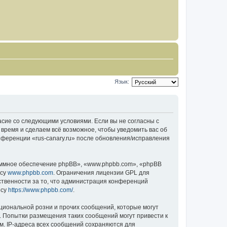
Язык:
гласие со следующими условиями. Если вы не согласны с
 время и сделаем всё возможное, чтобы уведомить вас об
нференции «rus-canary.ru» после обновления/исправления
ммное обеспечение phpBB», «www.phpbb.com», «phpBB
есу
www.phpbb.com
. Ограничения лицензии GPL для
ственности за то, что администрация конференций
есу
https://www.phpbb.com/
.
циональной розни и прочих сообщений, которые могут
о. Попытки размещения таких сообщений могут привести к
м. IP-адреса всех сообщений сохраняются для