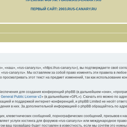
ПРЕЖНИЙ ФОРУМ: FORUM.RUS-CANARY.RU
ПЕРВЫЙ САЙТ: 2003.RUS-CANARY.RU
 «наш», «rus-canary.ru», «https://rus-canary.ru»), вы подтверждаете своё со
 «rus-canary.ru». Мы оставляем за собой право изменять эти правила в любое
 просматривать этот текст на предмет изменений, так как использование ко
еспечения для создания конференций phpBB (в дальнейшем «они», «програ
General Public License v2
» (в дальнейшем «GPL»). Скачать его можно по адр
зацией и поддержкой интернет-конференций, и phpBB Limited не несёт ответ
ведения в них. За дополнительной информацией о phpBB обращайтесь по адр
их, клеветнических сообщений, порнографических сообщений, призывов к на
вляет услуги хостинга для форумов «rus-canary.ru» или международное прав
м ваш провайдер будет поставлен в известность, если мы сочтём это нужны