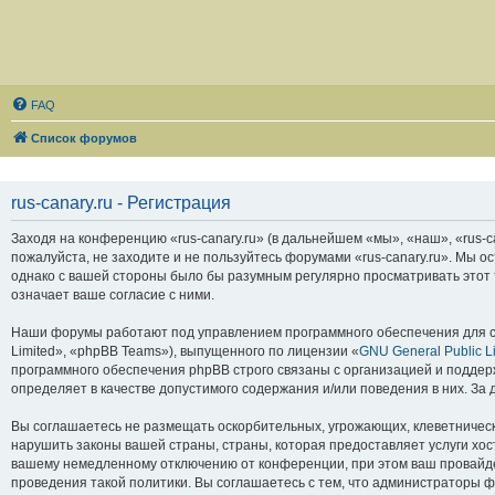
FAQ
Список форумов
rus-canary.ru - Регистрация
Заходя на конференцию «rus-canary.ru» (в дальнейшем «мы», «наш», «rus-can
пожалуйста, не заходите и не пользуйтесь форумами «rus-canary.ru». Мы о
однако с вашей стороны было бы разумным регулярно просматривать этот т
означает ваше согласие с ними.
Наши форумы работают под управлением программного обеспечения для с
Limited», «phpBB Teams»), выпущенного по лицензии «
GNU General Public L
программного обеспечения phpBB строго связаны с организацией и поддерж
определяет в качестве допустимого содержания и/или поведения в них. З
Вы соглашаетесь не размещать оскорбительных, угрожающих, клеветническ
нарушить законы вашей страны, страны, которая предоставляет услуги хос
вашему немедленному отключению от конференции, при этом ваш провайдер
проведения такой политики. Вы соглашаетесь с тем, что администраторы ф