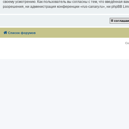
своему усмотрению. Как пользователь вы согласны с тем, что введённая в
разрешения, ни администрация конференции «rus-canary.ru», ни phpBB Limi
Список форумов
Со