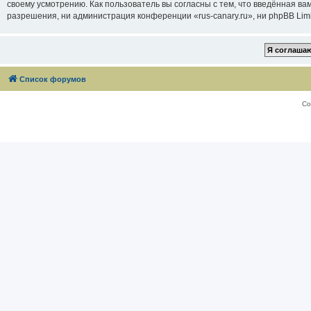
своему усмотрению. Как пользователь вы согласны с тем, что введённая в
разрешения, ни администрация конференции «rus-canary.ru», ни phpBB Limi
Список форумов
Со