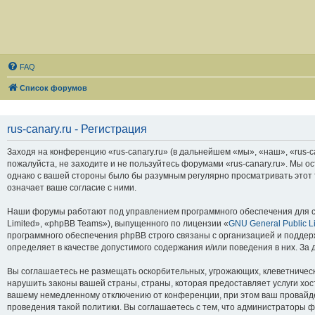
FAQ
Список форумов
rus-canary.ru - Регистрация
Заходя на конференцию «rus-canary.ru» (в дальнейшем «мы», «наш», «rus-can
пожалуйста, не заходите и не пользуйтесь форумами «rus-canary.ru». Мы о
однако с вашей стороны было бы разумным регулярно просматривать этот т
означает ваше согласие с ними.
Наши форумы работают под управлением программного обеспечения для с
Limited», «phpBB Teams»), выпущенного по лицензии «
GNU General Public L
программного обеспечения phpBB строго связаны с организацией и поддерж
определяет в качестве допустимого содержания и/или поведения в них. З
Вы соглашаетесь не размещать оскорбительных, угрожающих, клеветническ
нарушить законы вашей страны, страны, которая предоставляет услуги хос
вашему немедленному отключению от конференции, при этом ваш провайдер
проведения такой политики. Вы соглашаетесь с тем, что администраторы ф