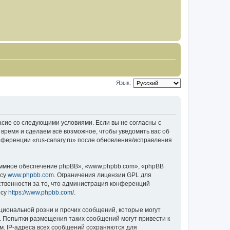
Язык:
гласие со следующими условиями. Если вы не согласны с
 время и сделаем всё возможное, чтобы уведомить вас об
нференции «rus-canary.ru» после обновления/исправления
ммное обеспечение phpBB», «www.phpbb.com», «phpBB
есу
www.phpbb.com
. Ограничения лицензии GPL для
ственности за то, что администрация конференций
есу
https://www.phpbb.com/
.
циональной розни и прочих сообщений, которые могут
о. Попытки размещения таких сообщений могут привести к
м. IP-адреса всех сообщений сохраняются для