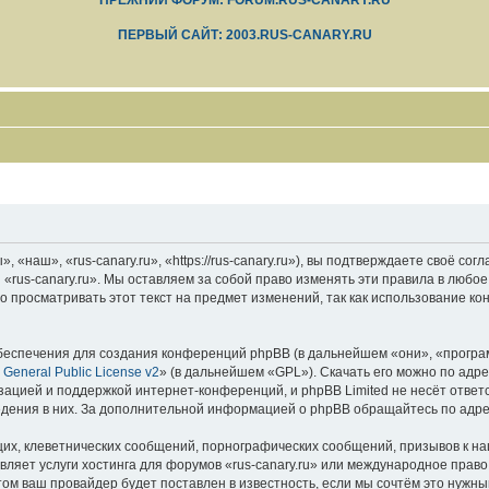
ПРЕЖНИЙ ФОРУМ: FORUM.RUS-CANARY.RU
ПЕРВЫЙ САЙТ: 2003.RUS-CANARY.RU
 «наш», «rus-canary.ru», «https://rus-canary.ru»), вы подтверждаете своё со
 «rus-canary.ru». Мы оставляем за собой право изменять эти правила в любое
 просматривать этот текст на предмет изменений, так как использование ко
еспечения для создания конференций phpBB (в дальнейшем «они», «програ
General Public License v2
» (в дальнейшем «GPL»). Скачать его можно по адр
зацией и поддержкой интернет-конференций, и phpBB Limited не несёт ответ
ведения в них. За дополнительной информацией о phpBB обращайтесь по адр
их, клеветнических сообщений, порнографических сообщений, призывов к на
вляет услуги хостинга для форумов «rus-canary.ru» или международное прав
м ваш провайдер будет поставлен в известность, если мы сочтём это нужны