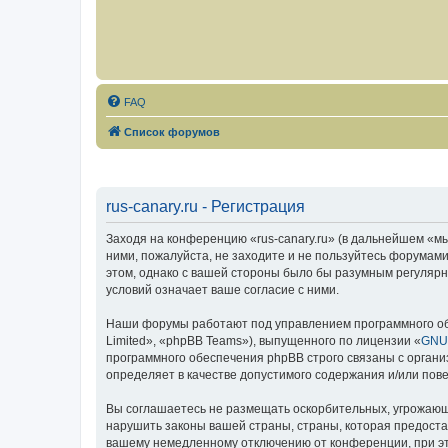
FAQ
Список форумов
rus-canary.ru - Регистрация
Заходя на конференцию «rus-canary.ru» (в дальнейшем «мы»,
ними, пожалуйста, не заходите и не пользуйтесь форумами
этом, однако с вашей стороны было бы разумным регулярно
условий означает ваше согласие с ними.
Наши форумы работают под управлением программного об
Limited», «phpBB Teams»), выпущенного по лицензии «
GNU 
программного обеспечения phpBB строго связаны с органи
определяет в качестве допустимого содержания и/или по
Вы соглашаетесь не размещать оскорбительных, угрожающ
нарушить законы вашей страны, страны, которая предоста
вашему немедленному отключению от конференции, при это