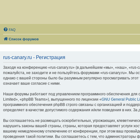
FAQ
Список форумов
rus-canary.ru - Регистрация
Заходя на конференцию «rus-canary.ru» (в дальнейшем «мы», «наш», «rus-can
пожалуйста, не заходите и не пользуйтесь форумами «rus-canary.ru». Мы о
однако с вашей стороны было бы разумным регулярно просматривать этот т
означает ваше согласие с ними.
Наши форумы работают под управлением программного обеспечения для с
Limited», «phpBB Teams»), выпущенного по лицензии «
GNU General Public L
программного обеспечения phpBB строго связаны с организацией и поддерж
определяет в качестве допустимого содержания и/или поведения в них. З
Вы соглашаетесь не размещать оскорбительных, угрожающих, клеветническ
нарушить законы вашей страны, страны, которая предоставляет услуги хос
вашему немедленному отключению от конференции, при этом ваш провайдер
проведения такой политики. Вы соглашаетесь с тем, что администраторы ф