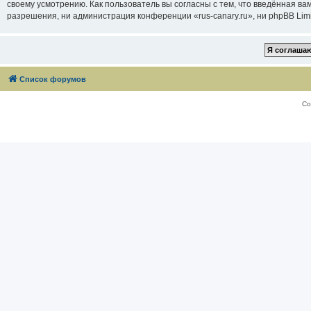
своему усмотрению. Как пользователь вы согласны с тем, что введённая в
разрешения, ни администрация конференции «rus-canary.ru», ни phpBB Limi
Список форумов
Со