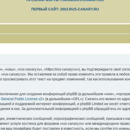
ПРЕЖНИЙ ФОРУМ: FORUM.RUS-CANARY.RU
ПЕРВЫЙ САЙТ: 2003.RUS-CANARY.RU
 «наш», «rus-canary.ru», «https://rus-canary.ru»), вы подтверждаете своё со
 «rus-canary.ru». Мы оставляем за собой право изменять эти правила в любое
 просматривать этот текст на предмет изменений, так как использование ко
еспечения для создания конференций phpBB (в дальнейшем «они», «програ
General Public License v2
» (в дальнейшем «GPL»). Скачать его можно по адр
зацией и поддержкой интернет-конференций, и phpBB Limited не несёт ответ
ведения в них. За дополнительной информацией о phpBB обращайтесь по адр
их, клеветнических сообщений, порнографических сообщений, призывов к на
вляет услуги хостинга для форумов «rus-canary.ru» или международное прав
м ваш провайдер будет поставлен в известность, если мы сочтём это нужны