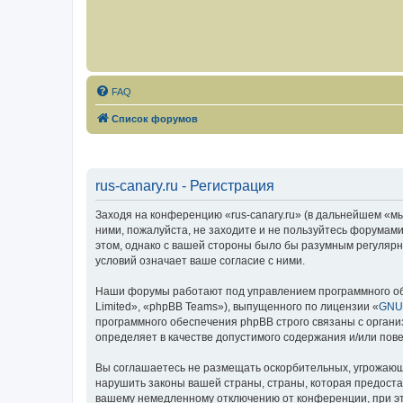
FAQ
Список форумов
rus-canary.ru - Регистрация
Заходя на конференцию «rus-canary.ru» (в дальнейшем «мы»,
ними, пожалуйста, не заходите и не пользуйтесь форумами
этом, однако с вашей стороны было бы разумным регулярно
условий означает ваше согласие с ними.
Наши форумы работают под управлением программного об
Limited», «phpBB Teams»), выпущенного по лицензии «
GNU 
программного обеспечения phpBB строго связаны с органи
определяет в качестве допустимого содержания и/или по
Вы соглашаетесь не размещать оскорбительных, угрожающ
нарушить законы вашей страны, страны, которая предоста
вашему немедленному отключению от конференции, при это