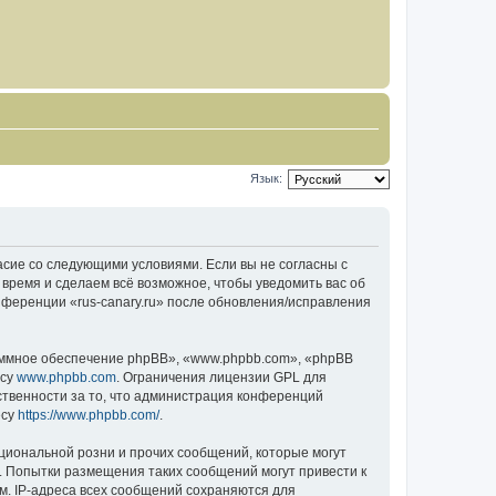
Язык:
гласие со следующими условиями. Если вы не согласны с
 время и сделаем всё возможное, чтобы уведомить вас об
нференции «rus-canary.ru» после обновления/исправления
ммное обеспечение phpBB», «www.phpbb.com», «phpBB
есу
www.phpbb.com
. Ограничения лицензии GPL для
ственности за то, что администрация конференций
есу
https://www.phpbb.com/
.
циональной розни и прочих сообщений, которые могут
о. Попытки размещения таких сообщений могут привести к
м. IP-адреса всех сообщений сохраняются для