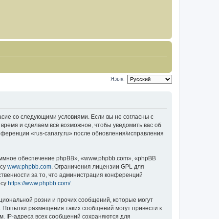
Язык:
гласие со следующими условиями. Если вы не согласны с
 время и сделаем всё возможное, чтобы уведомить вас об
нференции «rus-canary.ru» после обновления/исправления
ммное обеспечение phpBB», «www.phpbb.com», «phpBB
есу
www.phpbb.com
. Ограничения лицензии GPL для
ственности за то, что администрация конференций
есу
https://www.phpbb.com/
.
циональной розни и прочих сообщений, которые могут
о. Попытки размещения таких сообщений могут привести к
м. IP-адреса всех сообщений сохраняются для