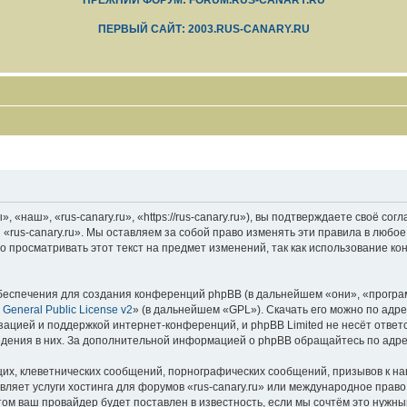
ПРЕЖНИЙ ФОРУМ: FORUM.RUS-CANARY.RU
ПЕРВЫЙ САЙТ: 2003.RUS-CANARY.RU
 «наш», «rus-canary.ru», «https://rus-canary.ru»), вы подтверждаете своё со
 «rus-canary.ru». Мы оставляем за собой право изменять эти правила в любое
 просматривать этот текст на предмет изменений, так как использование ко
еспечения для создания конференций phpBB (в дальнейшем «они», «програ
General Public License v2
» (в дальнейшем «GPL»). Скачать его можно по адр
зацией и поддержкой интернет-конференций, и phpBB Limited не несёт ответ
ведения в них. За дополнительной информацией о phpBB обращайтесь по адр
их, клеветнических сообщений, порнографических сообщений, призывов к на
вляет услуги хостинга для форумов «rus-canary.ru» или международное прав
м ваш провайдер будет поставлен в известность, если мы сочтём это нужны