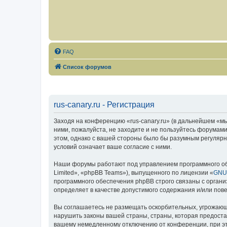
FAQ
Список форумов
rus-canary.ru - Регистрация
Заходя на конференцию «rus-canary.ru» (в дальнейшем «мы»,
ними, пожалуйста, не заходите и не пользуйтесь форумами
этом, однако с вашей стороны было бы разумным регулярно
условий означает ваше согласие с ними.
Наши форумы работают под управлением программного об
Limited», «phpBB Teams»), выпущенного по лицензии «
GNU 
программного обеспечения phpBB строго связаны с органи
определяет в качестве допустимого содержания и/или по
Вы соглашаетесь не размещать оскорбительных, угрожающ
нарушить законы вашей страны, страны, которая предоста
вашему немедленному отключению от конференции, при это